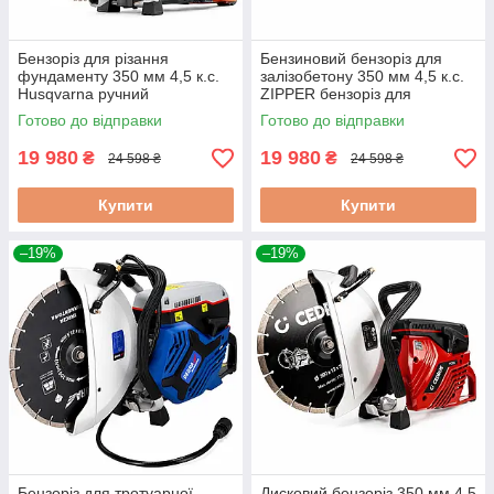
Бензоріз для різання
Бензиновий бензоріз для
фундаменту 350 мм 4,5 к.с.
залізобетону 350 мм 4,5 к.с.
Husqvarna ручний
ZIPPER бензоріз для
бензиновий різак для
аварійно-рятувальних робіт
Готово до відправки
Готово до відправки
залізобетону
19 980
19 980
₴
₴
24 598 ₴
24 598 ₴
Купити
Купити
–19%
–19%
Бензоріз для тротуарної
Дисковий бензоріз 350 мм 4,5