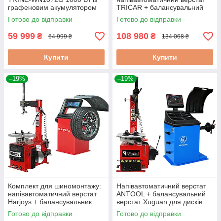
графеновим акумулятором
TRICAR + балансувальний
72В/20А·год електроскутер
стенд SLIDE для дисків 10–
Готово до відправки
Готово до відправки
для передмістя
24"
59 999
108 980
₴
₴
64 999 ₴
134 068 ₴
Купити
Купити
–19%
–19%
Комплект для шиномонтажу:
Напівавтоматичний верстат
напівавтоматичний верстат
ANTOOL + балансувальний
Harjoys + балансувальник
верстат Xuguan для дисків
коліс SHENGDA для дисків
10–24" обладнання для сто
Готово до відправки
Готово до відправки
10–24"