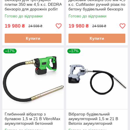
плитки 350 мм 4,5 к.с. DEDRA
к.с. CutMaster ручний різак по
бензоріз для дорожніх робіт
бетону будівельний бензоріз
бензоріз для різання бетону
Готово до відправки
Готово до відправки
19 980
19 980
₴
₴
24 598 ₴
24 598 ₴
Купити
Купити
–17%
–17%
Глибинний вібратор з
Вібратор будівельний
булавою 1,5 м 21 В VibroMax
акумуляторний 1,5 м 21 В
акумуляторний бетонний
Betonix акумуляторний
вібратор будівельний
вібратор для бетону