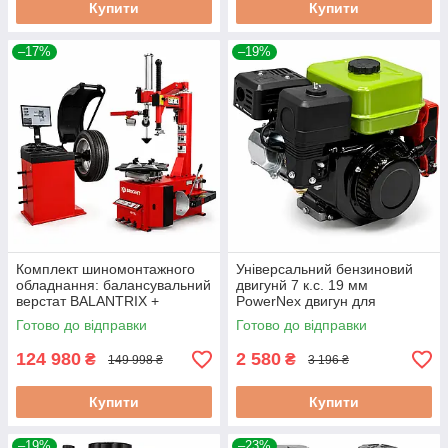
Купити
Купити
–17%
–19%
Комплект шиномонтажного
Універсальний бензиновий
обладнання: балансувальний
двигунй 7 к.с. 19 мм
верстат BALANTRIX +
PowerNex двигун для
шиномонтажний верстат
мотопомп і віброплит
Готово до відправки
Готово до відправки
Bright
124 980
2 580
₴
₴
149 998 ₴
3 196 ₴
Купити
Купити
–19%
–23%