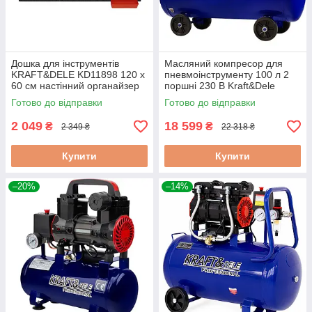
Дошка для інструментів
Масляний компресор для
KRAFT&DELE KD11898 120 x
пневмоінструменту 100 л 2
60 см настінний органайзер
поршні 230 В Kraft&Dele
для інструментів
компресор для фарбування
Готово до відправки
Готово до відправки
2 049
18 599
₴
₴
2 349 ₴
22 318 ₴
Купити
Купити
–20%
–14%