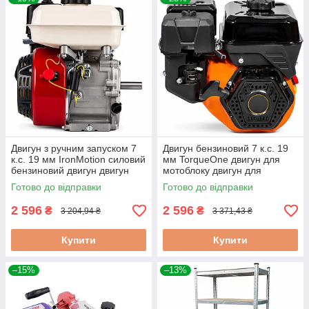
Двигун з ручним запуском 7
Двигун бензиновий 7 к.с. 19
к.с. 19 мм IronMotion силовий
мм TorqueOne двигун для
бензиновий двигун двигун
мотоблоку двигун для
для мінітрактора
бетономішалки
Готово до відправки
Готово до відправки
2 596
2 596
₴
₴
3 204,94 ₴
3 371,43 ₴
Купити
Купити
–15%
–13%