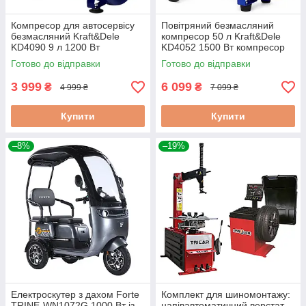
Компресор для автосервісу
Повітряний безмасляний
безмасляний Kraft&Dele
компресор 50 л Kraft&Dele
KD4090 9 л 1200 Вт
KD4052 1500 Вт компресор
поршневий компресор для
для майстерні та гаража
Готово до відправки
Готово до відправки
шиномонтажу
3 999
6 099
₴
₴
4 999 ₴
7 099 ₴
Купити
Купити
–8%
–19%
Електроскутер з дахом Forte
Комплект для шиномонтажу:
TRINE-WN1072G 1000 Вт із
напівавтоматичний верстат