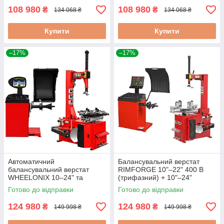
108 980
108 980
₴
₴
134 068 ₴
134 068 ₴
Купити
Купити
–17%
–17%
Автоматичний
Балансувальний верстат
балансувальний верстат
RIMFORGE 10"–22" 400 В
WHEELONIX 10–24" та
(трифазний) + 10"–24"
напівавтоматичний
шиномонтажний верстат
Готово до відправки
Готово до відправки
шиномонтажний станок 400 В
Tricar
(3 фази)Bright
124 980
124 980
₴
₴
149 998 ₴
149 998 ₴