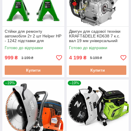
Стійки для ремонту
Двигун для садової техніки
автомобіля 2т 2 шт Helper HP
KRAFT&DELE KD638 7 к.с.
- 1242 підставки для
вал 19 мм універсальний
обслуговування авто
бензиновий мотор
Готово до відправки
Готово до відправки
999
4 199
₴
₴
1 199 ₴
5 199 ₴
Купити
Купити
–19%
–19%