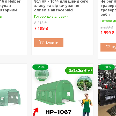
6 л Helper
80л HP - 1044 для швидкого
Helper H
скувач
зливу та відкачування
травер
ляторний
оливи в автосервісі
травер
робіт
ки
Готово до відправки
Готово д
8 218 ₴
2 299 ₴
7 199 ₴
1 999 ₴
Купити
К
–23%
–20%