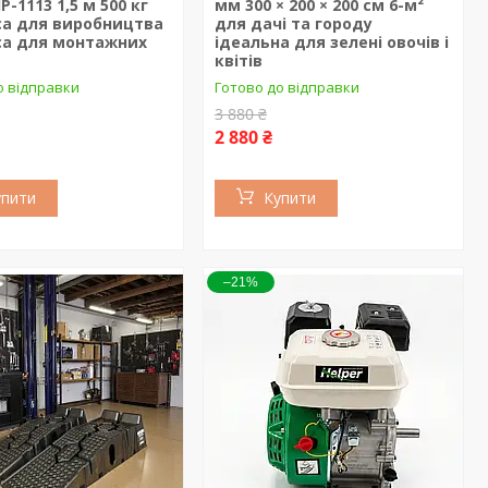
P-1113 1,5 м 500 кг
мм 300 × 200 × 200 см 6-м²
са для виробництва
для дачі та городу
са для монтажних
ідеальна для зелені овочів і
квітів
о відправки
Готово до відправки
3 880 ₴
2 880 ₴
упити
Купити
–21%