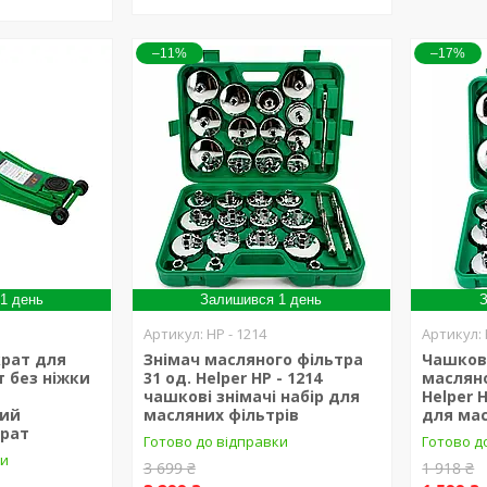
–11%
–17%
1 день
Залишився 1 день
З
HP - 1214
рат для
Знімач масляного фільтра
Чашков
 т без ніжки
31 од. Helper HP - 1214
масляно
чашкові знімачі набір для
Helper H
ний
масляних фільтрів
для мас
крат
Готово до відправки
Готово д
ки
3 699 ₴
1 918 ₴