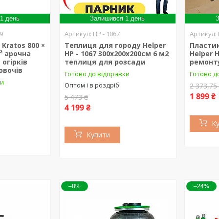
1 день
Залишився 1 день
З
9
HP - 1067
Kratos 800 ×
Теплиця для городу Helper
Пласти
м² арочна
HP - 1067 300х200х200см 6 м2
Helper H
 огірків
теплиця для розсади
ремонту
 овочів
Готово до відправки
Готово д
ки
Оптом і в роздріб
2 373,75
1 899 ₴
5 473 ₴
4 199 ₴
К
Купити
–8%
–24%