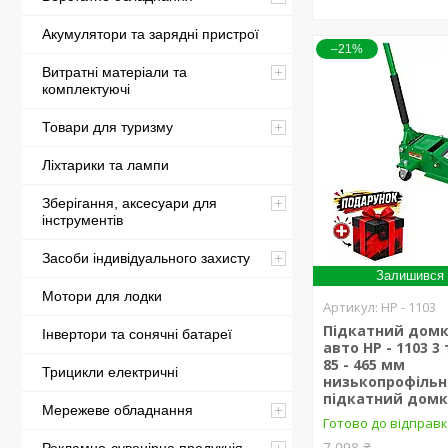
Акумулятори та зарядні пристрої
–21%
Витратні матеріали та
комплектуючі
Товари для туризму
Ліхтарики та лампи
Зберігання, аксесуари для
інструментів
Засоби індивідуального захисту
Залишився 
Мотори для лодки
HP - 1103
Підкатний домк
Інвертори та сонячні батареї
авто HP - 1103 3
85 - 465 мм
Трицикли електричні
низькопрофіль
підкатний дом
Мережеве обладнання
Готово до відправ
7 098 ₴