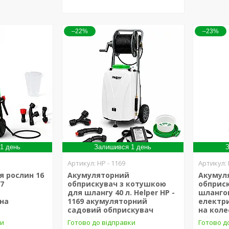
–22%
–23%
1 день
Залишився 1 день
З
HP - 1169
я рослин 16
Акумуляторний
Акумул
67
обприскувач з котушкою
обприс
для шлангу 40 л. Helper HP -
шлангом
на
1169 акумуляторний
електр
садовий обприскувач
на коле
ки
Готово до відправки
Готово д