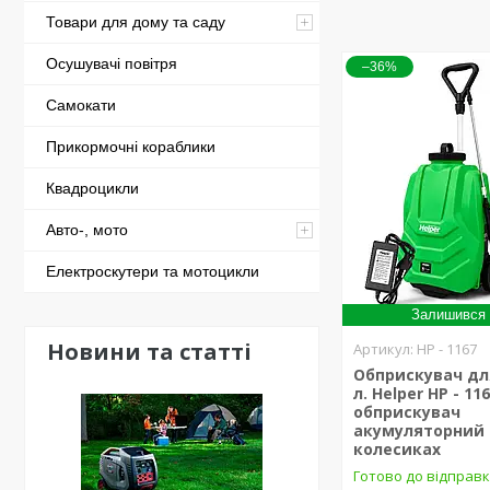
Товари для дому та саду
Осушувачі повітря
–36%
Самокати
Прикормочні кораблики
Квадроцикли
Авто-, мото
Електроскутери та мотоцикли
Залишився 
Новини та статті
HP - 1167
Обприскувач дл
л. Helper HP - 11
обприскувач
акумуляторний 
колесиках
Готово до відправ