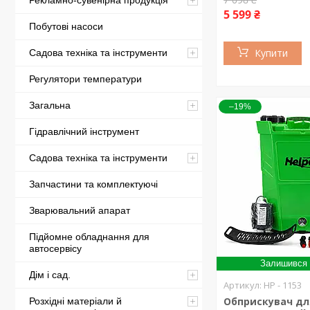
Рекламно-сувенірна продукція
5 599 ₴
Побутові насоси
Купити
Садова техніка та інструменти
Регулятори температури
Загальна
–19%
Гідравлічний інструмент
Садова техніка та інструменти
Запчастини та комплектуючі
Зварювальний апарат
Підйомне обладнання для
автосервісу
Залишився 
Дім і сад.
HP - 1153
Обприскувач дл
Розхідні матеріали й