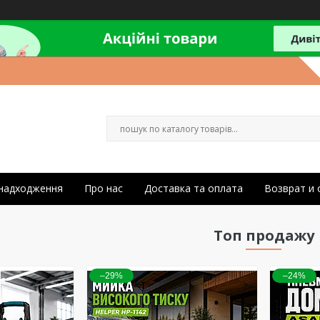
 надходження
Про нас
Доставка та оплата
Возврат и
Топ продажу
–29%
–24%