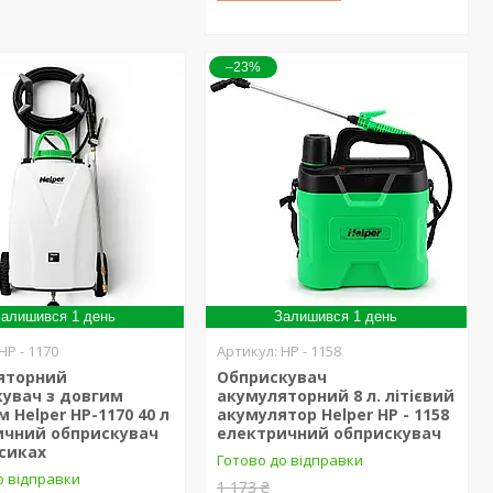
–23%
алишився 1 день
Залишився 1 день
HP - 1170
HP - 1158
яторний
Обприскувач
кувач з довгим
акумуляторний 8 л. літієвий
 Helper HP-1170 40 л
акумулятор Helper HP - 1158
ичний обприскувач
електричний обприскувач
сиках
Готово до відправки
о відправки
1 173 ₴