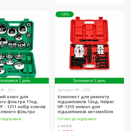
–19%
алишився 1 день
Залишився 1 день
HP - 1211
HP - 1215
ий ключ для
Комплект для ремонту
го фільтра 17од.
підшипників 12од. Helper
P - 1211 набір ключів
HP-1215 знімач для
ляного фільтра
підшипників автомобіля
о відправки
Готово до відправки
1 474 ₴