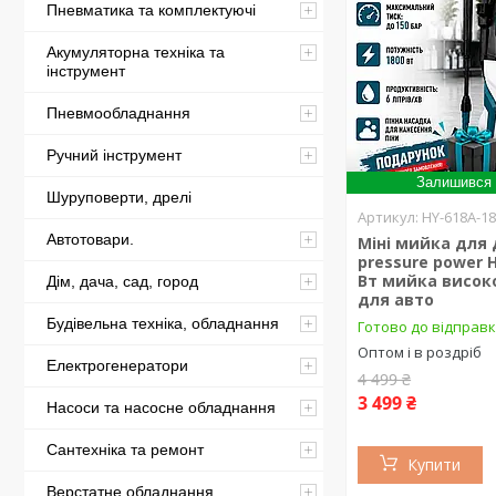
Пневматика та комплектуючі
Акумуляторна техніка та
інструмент
Пневмообладнання
Ручний інструмент
Залишився 
Шуруповерти, дрелі
HY-618A-1
Автотовари.
Міні мийка для
pressure power 
Вт мийка висок
Дім, дача, сад, город
для авто
Будівельна техніка, обладнання
Готово до відправ
Оптом і в роздріб
Електрогенератори
4 499 ₴
3 499 ₴
Насоси та насосне обладнання
Сантехніка та ремонт
Купити
Верстатне обладнання