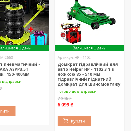
алишився 1 день
Залишився 1 день
IM-2660
HP - 1102
т пневматичний -
Домкрат гідравлічний для
ASAKA ASPP3.5T
авто Helper HP - 1102 3 т з
ик" 150-400мм
ножкою 85 - 510 мм
гідравлічний підкатний
о відправки
домкрат для шиномонтажу
 ₴
Готово до відправки
7 306 ₴
6 099 ₴
упити
Купити