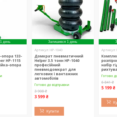
1 день
Залишився 1 день
З
HP-1040
-опора 133-
Домкрат пневматичний
Комплек
per HP-1115
Helper 3.5 тонн HP-1040
розпіро
ійка-опора
професійний
набір г
пневмодомкрат для
рихтув
легкових і вантажних
ки
Готово д
автомобілів
6 841 ₴
Готово до відправки
5 199 ₴
3 908 ₴
3 599 ₴
К
Купити