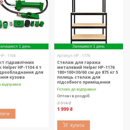
алишився 1 день
Залишився 1 день
HP - 1104
HP - 1176
т гідравлічних
Стелаж для гаража
к Helper HP-1104 4 т
металевий Helper HP-1176
ідрообладнання для
180×100×30/60 см до 875 кг 5
ання кузова
полиць стелаж для
підсобного приміщення
о відправки
Готово до відправки
Оптом і в роздріб
2 514 ₴
1 999 ₴
упити
Купити