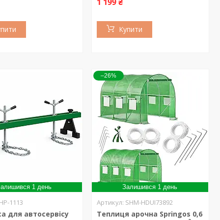
1 199 ₴
упити
Купити
–26%
алишився 1 день
Залишився 1 день
HP-1113
SHM-HDUI73892
а для автосервісу
Теплиця арочна Springos 0,6