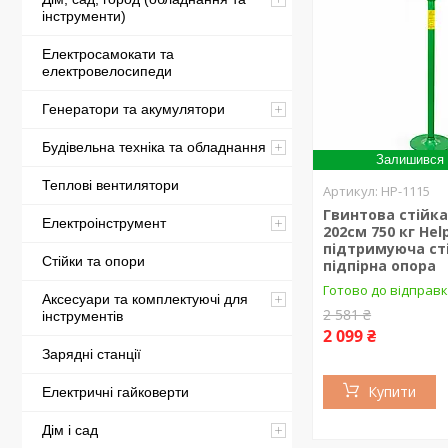
інструменти)
Електросамокати та
електровелосипеди
Генератори та акумулятори
Будівельна техніка та обладнання
Залишився 
Теплові вентилятори
HP-1115
Гвинтова стійка
Електроінструмент
202см 750 кг Hel
підтримуюча ст
Стійки та опори
підпірна опора
Готово до відправ
Аксесуари та комплектуючі для
2 581 ₴
інструментів
2 099 ₴
Зарядні станції
Купити
Електричні гайковерти
Дім і сад