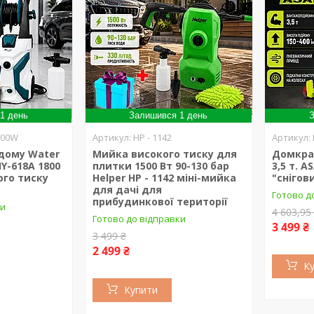
1 день
Залишився 1 день
З
800W
HP - 1142
 дому Water
Мийка високого тиску для
Домкра
HY-618A 1800
плитки 1500 Вт 90-130 бар
3,5 т. 
ого тиску
Helper HP - 1142 міні-мийка
"снігов
для дачі для
Готово д
прибудинкової території
ки
4 603,95
Готово до відправки
3 499 ₴
3 499 ₴
2 499 ₴
К
Купити