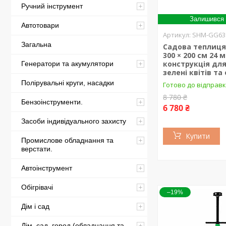
Ручний інструмент
Залишився 
Автотовари
SHM-GG63
Загальна
Садова теплиця 
300 × 200 см 24 
конструкція для
Генератори та акумулятори
зелені квітів та
Полірувальні круги, насадки
Готово до відправ
8 780 ₴
Бензоінструменти.
6 780 ₴
Засоби індивідуального захисту
Купити
Промислове обладнання та
верстати.
Автоінструмент
Обігрівачі
–19%
Дім і сад
Дім, сад, город (обладнання та