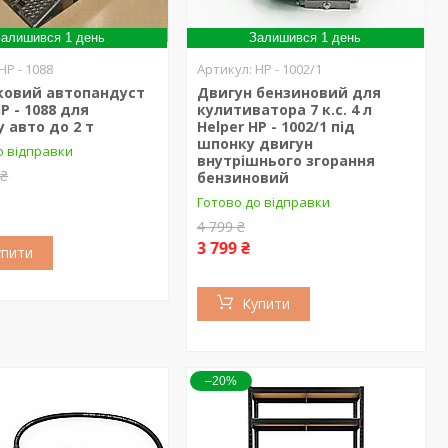
алишився 1 день
Залишився 1 день
HP - 1088
HP - 1002/1
ковий автопандуст
Двигун бензиновий для
P - 1088 для
кулитиватора 7 к.с. 4 л
 авто до 2 т
Helper HP - 1002/1 під
шпонку двигун
о відправки
внутрішнього згорання
 ₴
бензиновий
Готово до відправки
4 799 ₴
3 799 ₴
упити
Купити
–20%