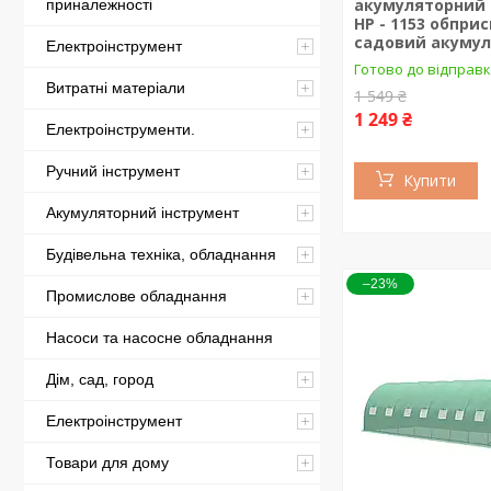
акумуляторний 1
приналежності
HP - 1153 обпри
садовий акуму
Електроінструмент
Готово до відправ
Витратні матеріали
1 549 ₴
1 249 ₴
Електроінструменти.
Ручний інструмент
Купити
Акумуляторний інструмент
Будівельна техніка, обладнання
–23%
Промислове обладнання
Насоси та насосне обладнання
Дім, сад, город
Електроінструмент
Товари для дому