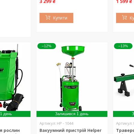
3 299 ₴
1 599 ₴
Купити
К
–12%
–13%
1 день
Залишився 1 день
З
HP - 1044
я рослин
Вакуумний пристрій Helper
Траверс