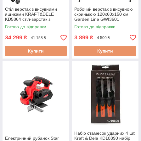
Стіл верстак з висувними
Робочий верстак з висувною
ящиками KRAFT&DELE
скринькою 120x60x150 см
KD5864 стіл-верстак з
Garden Line GWI3601
висувними ящиками
робочий стіл для майстерні
Готово до відправки
Готово до відправки
верстак з ящиком та стендом
стіл
34 299
3 899
₴
₴
41 158 ₴
4 500 ₴
Купити
Купити
Набір стамесок ударних 4 шт.
Електричний рубанок Star
Kraft & Dele KD10890 набір