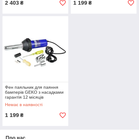
2 403
1 199
₴
₴
Фен паяльник для паяння
бамперів GEKO з насадками
гарантія 12 місяців
Немає в наявності
1 199
₴
Про нас