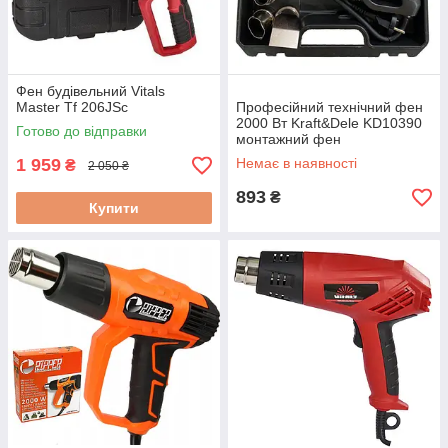
Фен будівельний Vitals
Master Tf 206JSc
Професійний технічний фен
2000 Вт Kraft&Dele KD10390
Готово до відправки
монтажний фен
1 959
Немає в наявності
₴
2 050 ₴
893
₴
Купити