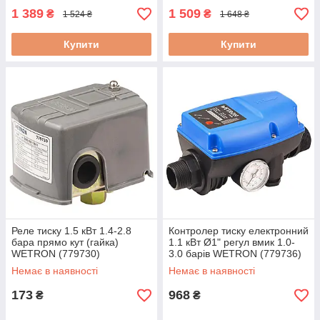
1 389
1 509
₴
₴
1 524 ₴
1 648 ₴
Купити
Купити
Реле тиску 1.5 кВт 1.4-2.8
Контролер тиску електронний
бара прямо кут (гайка)
1.1 кВт Ø1" регул вмик 1.0-
WETRON (779730)
3.0 барів WETRON (779736)
Немає в наявності
Немає в наявності
173
968
₴
₴