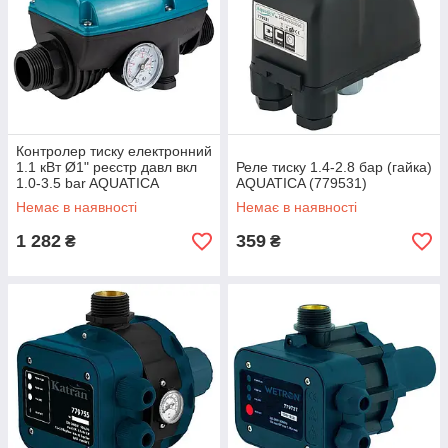
Контролер тиску електронний
1.1 кВт Ø1" реєстр давл вкл
Реле тиску 1.4-2.8 бар (гайка)
1.0-3.5 bar AQUATICA
AQUATICA (779531)
(779536)
Немає в наявності
Немає в наявності
1 282
359
₴
₴