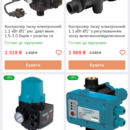
Контролер тиску електронний
Контролер тиску електронний
1.1 кВт Ø1" рег. давл вмик
1.1 кВт Ø1" з регулюванням
1.5-3.0 барів + розетка та
тиску включення/відключення
вилка WETRON (779734)
AQUATICA (779546)
Готово до відправки
Готово до відправки
1 319
1 869
₴
₴
1 438 ₴
2 045 ₴
Купити
Купити
–9%
–9%