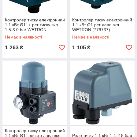
Контролер тиску електронний
Контролер тиску електронний
1.1 кВт Ø1" + рег тиску вкл
1.1 кВт Ø1 рег давл вкл
1.5-3.0 bar WETRON
WETRON (779737)
(779755)
Немає в наявності
Немає в наявності
1 263
1 105
₴
₴
Контролер тиску електронний
1.1 кВт Ø1" реєстр давл вкл
Реле тиску 1.1 кВт 1.4-2.8 бар