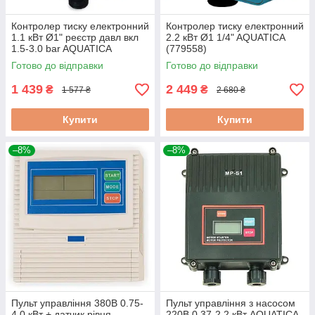
Контролер тиску електронний
Контролер тиску електронний
1.1 кВт Ø1" реєстр давл вкл
2.2 кВт Ø1 1/4" AQUATICA
1.5-3.0 bar AQUATICA
(779558)
(779535)
Готово до відправки
Готово до відправки
1 439
2 449
₴
₴
1 577 ₴
2 680 ₴
Купити
Купити
–8%
–8%
Пульт управління 380В 0.75-
Пульт управління з насосом
4.0 кВт + датчик рівня
220В 0.37-2.2 кВт AQUATICA