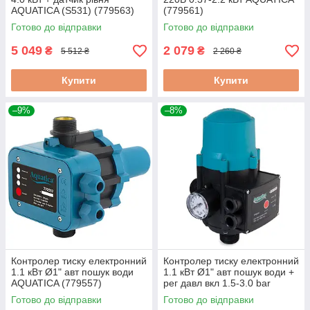
AQUATICA (S531) (779563)
(779561)
Готово до відправки
Готово до відправки
5 049
2 079
₴
₴
5 512 ₴
2 260 ₴
Купити
Купити
–9%
–8%
Контролер тиску електронний
Контролер тиску електронний
1.1 кВт Ø1" авт пошук води
1.1 кВт Ø1" авт пошук води +
AQUATICA (779557)
рег давл вкл 1.5-3.0 bar
AQUATICA (779534)
Готово до відправки
Готово до відправки