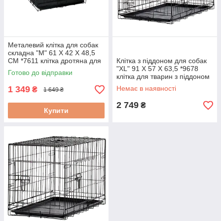
Металевий клітка для собак
складна "М" 61 X 42 X 48,5
СМ *7611 клітка дротяна для
Клітка з піддоном для собак
собак
"XL" 91 X 57 X 63,5 *9678
Готово до відправки
клітка для тварин з піддоном
клітка для перевезення
1 349
Немає в наявності
₴
1 649 ₴
цуценят
2 749
₴
Купити