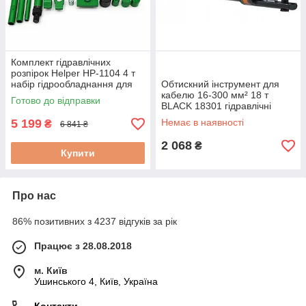
Комплект гідравлічних
розпірок Helper HP-1104 4 т
набір гідрообладнання для
Обтискний інструмент для
рихтування кузова
кабелю 16-300 мм² 18 т
Готово до відправки
BLACK 18301 гідравлічні
прес-кліщі для кабелю
5 199
Немає в наявності
₴
6 841 ₴
2 068
₴
Купити
Про нас
86% позитивних з 4237 відгуків за рік
Працює з 28.08.2018
м. Київ
Ушинського 4, Київ, Україна