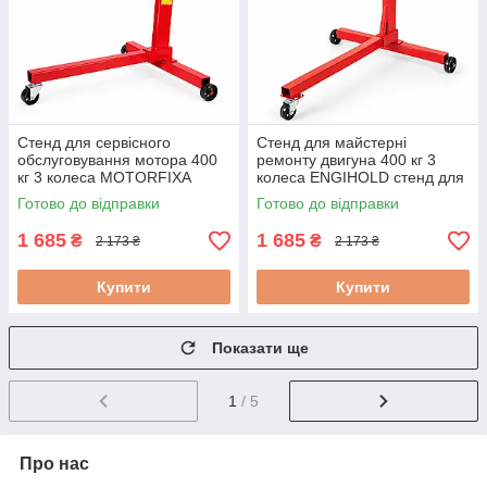
Стенд для сервісного
Стенд для майстерні
обслуговування мотора 400
ремонту двигуна 400 кг 3
кг 3 колеса MOTORFIXA
колеса ENGIHOLD стенд для
стенд з колісною базою для
фіксації автомобільного
Готово до відправки
Готово до відправки
двигуна
двигуна
1 685
1 685
₴
₴
2 173 ₴
2 173 ₴
Купити
Купити
Показати ще
1
/ 5
Про нас