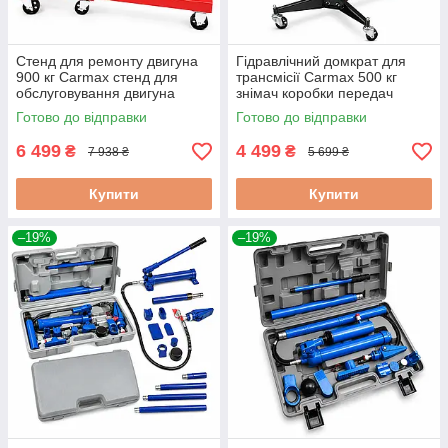
Стенд для ремонту двигуна
Гідравлічний домкрат для
900 кг Carmax стенд для
трансмісії Carmax 500 кг
обслуговування двигуна
знімач коробки передач
стенд для автосервісу
стійка для автосервісу
Готово до відправки
Готово до відправки
6 499
4 499
₴
₴
7 938 ₴
5 699 ₴
Купити
Купити
–19%
–19%