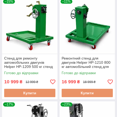
–15%
–11%
Стенд для ремонту
Ремонтний стенд для
автомобільних двигунів
двигунів Helper HP-1210 800
Helper HP-1209 500 кг стенд
кг автомобільний стенд для
для двигуна з піддоном для
двигуна з піддоном
Готово до відправки
Готово до відправки
мастила
10 999
16 999
₴
₴
12 999 ₴
18 999 ₴
Купити
Купити
–17%
–23%