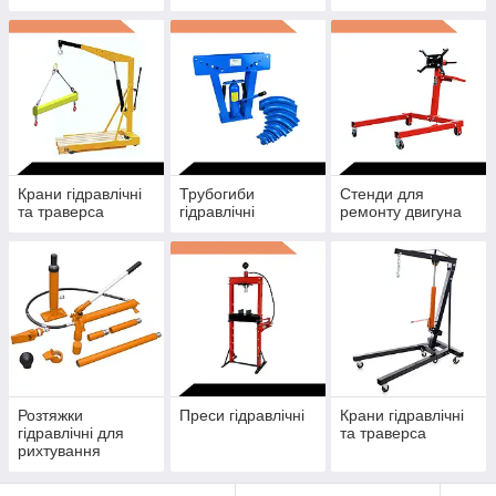
Крани гідравлічні
Трубогиби
Стенди для
та траверса
гідравлічні
ремонту двигуна
Розтяжки
Преси гідравлічні
Крани гідравлічні
гідравлічні для
та траверса
рихтування