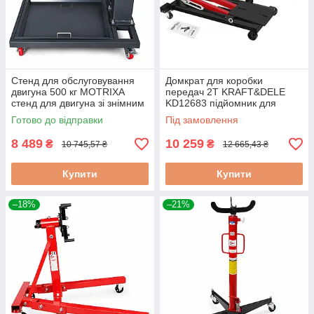
Стенд для обслуговування
Домкрат для коробки
двигуна 500 кг MOTRIXA
передач 2T KRAFT&DELE
стенд для двигуна зі знімним
KD12683 підйомник для
піддоном
коробки передач гідравлічний
Готово до відправки
Під замовлення
8 489
10 259
₴
₴
10 745,57 ₴
12 665,43 ₴
Купити
Купити
–18%
–21%