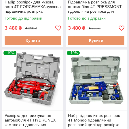
Набір розпірок для кузова
Гідравлічна розпірка для
авто 4Т FORCEMAXA кузовна
автомобіля 4Т PRESSMONT
гідравлічна розпірка
гідравлічна розпірка для
гідравлічна розпірка 4 тонни
ремонтної майстерні
Готово до відправки
Готово до відправки
3 480
3 480
₴
₴
4 298 ₴
4 298 ₴
Купити
Купити
–19%
–19%
Розпірка для рихтування
Набір гідравлічних розпірок
автомобіля 4Т HYDRONEX
4Т Mondo гідравлічний
комплект гідравлічних
розпірний циліндр розпірка