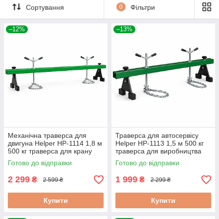
Сортування
0
Фільтри
–12%
–13%
Механічна траверса для
Траверса для автосервісу
двигуна Helper HP-1114 1,8 м
Helper HP-1113 1,5 м 500 кг
500 кг траверса для крану
траверса для виробництва
вантажопідіймальні траверса
траверса для монтажних
Готово до відправки
Готово до відправки
робіт
2 299
1 999
₴
₴
2 599 ₴
2 299 ₴
Купити
Купити