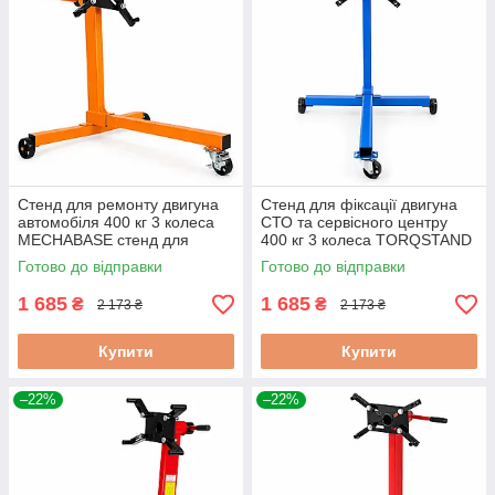
Стенд для ремонту двигуна
Стенд для фіксації двигуна
автомобіля 400 кг 3 колеса
СТО та сервісного центру
MECHABASE стенд для
400 кг 3 колеса TORQSTAND
автомайстерні та сто
стенд для технічного
Готово до відправки
Готово до відправки
обслуговування двигуна
1 685
1 685
₴
₴
2 173 ₴
2 173 ₴
Купити
Купити
–22%
–22%