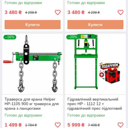
розпірок для ремонту кузова
гідравлічна для кузова
Готово до відправки
Готово до відправки
3 480
3 480
₴
₴
4 298 ₴
4 298 ₴
Купити
Купити
–16%
–20%
Траверса для крана Helper
Гідравлічний вертикальний
HP-1105 900 кг траверса для
прес HP - 1112 12 т
крана з ланцюгами
гідравлічний прес підлоговий
балансувальні траверса для
для автосервісу
Готово до відправки
Готово до відправки
крана
1 499
5 999
₴
₴
1 784 ₴
7 498 ₴