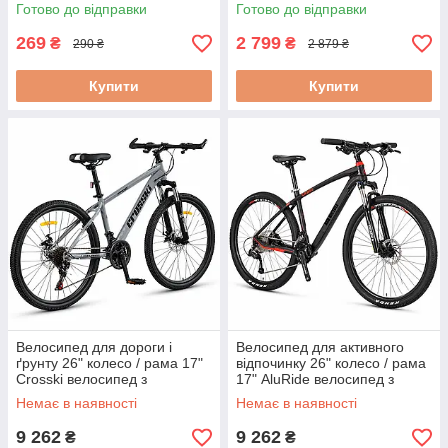
Готово до відправки
Готово до відправки
269
2 799
₴
₴
290 ₴
2 879 ₴
Купити
Купити
Велосипед для дороги і
Велосипед для активного
ґрунту 26" колесо / рама 17"
відпочинку 26" колесо / рама
Crosski велосипед з
17" AluRide велосипед з
перемиканням передач
алюмінієвою рамою
Немає в наявності
Немає в наявності
9 262
9 262
₴
₴