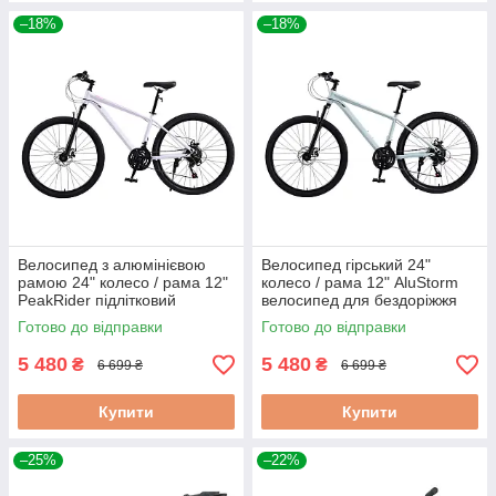
–18%
–18%
Велосипед з алюмінієвою
Велосипед гірський 24"
рамою 24" колесо / рама 12"
колесо / рама 12" AluStorm
PeakRider підлітковий
велосипед для бездоріжжя
велосипед велосипед з
велосипед з алюмінієвою
Готово до відправки
Готово до відправки
гірський для бездоріжжя
рамою
5 480
5 480
₴
₴
6 699 ₴
6 699 ₴
Купити
Купити
–25%
–22%