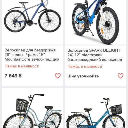
Велосипед для бездоріжжя
Велосипед SPARK DELIGHT
26" колесо / рама 15"
24" 12" підлітковий
MountainCore велосипед для
багатошвидкісний велосипед
гір велосипед зі сталевою
для бездоріжжя
Немає в наявності
Немає в наявності
рамою
7 649
₴
Ціну уточнюйте