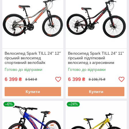
Велосипед Spark TILL 24" 12"
Велосипед Spark TILL 24" 11"
гірський велосипед
гірський підлітковий
спортивний велобайк
велосипед з агресивним
дорожній підлітковий велик
дизайном великий
Готово до відправки
Готово до відправки
спортивний велосипед
6 399
6 399
₴
₴
8 549 ₴
8 198,75 ₴
Купити
Купити
–6%
–24%