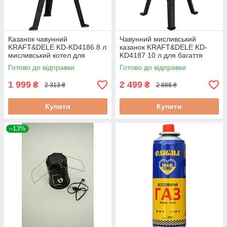
Казанок чавунний
Чавунний мисливський
KRAFT&DELE KD-KD4186 8 л
казанок KRAFT&DELE KD-
мисливський котел для
KD4187 10 л для багаття
приготування страв на
кемпінгу та дачі
Готово до відправки
Готово до відправки
природі дачі та в кемпінгу
1 999
2 499
₴
₴
2 313 ₴
2 888 ₴
Купити
Купити
–13%