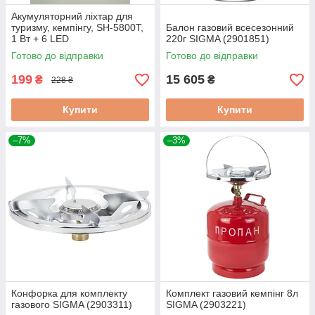
Акумуляторний ліхтар для
туризму, кемпінгу, SH-5800T,
Балон газовий всесезонний
1 Вт + 6 LED
220г SIGMA (2901851)
Готово до відправки
Готово до відправки
199
15 605
₴
₴
228 ₴
Купити
Купити
–7%
–3%
Конфорка для комплекту
Комплект газовий кемпінг 8л
газового SIGMA (2903311)
SIGMA (2903221)