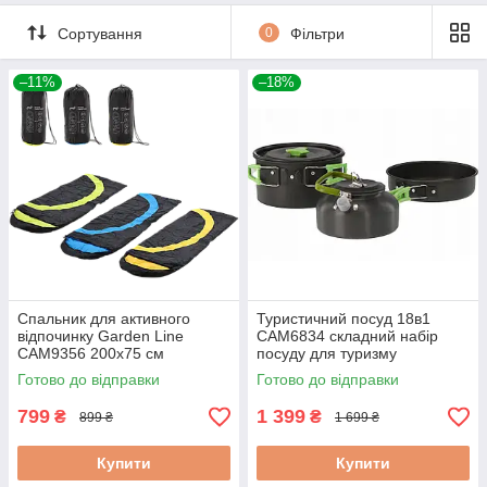
Сортування
0
Фільтри
–11%
–18%
Спальник для активного
Туристичний посуд 18в1
відпочинку Garden Line
CAM6834 складний набір
CAM9356 200х75 см
посуду для туризму
туристичний спальник
кемпінгове приладдя
Готово до відправки
Готово до відправки
799
1 399
₴
₴
899 ₴
1 699 ₴
Купити
Купити