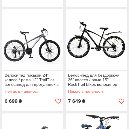
Велосипед гірський 24"
Велосипед для бездоріжжя
колесо / рама 12" TrailTlat
26" колесо / рама 15"
велосипед для прогулянок в
RockTrail Bikes велосипед
горах велосипед зі сталевою
для гір велосипед зі
Немає в наявності
Немає в наявності
рамою
сталевою рамою
6 699
7 649
₴
₴