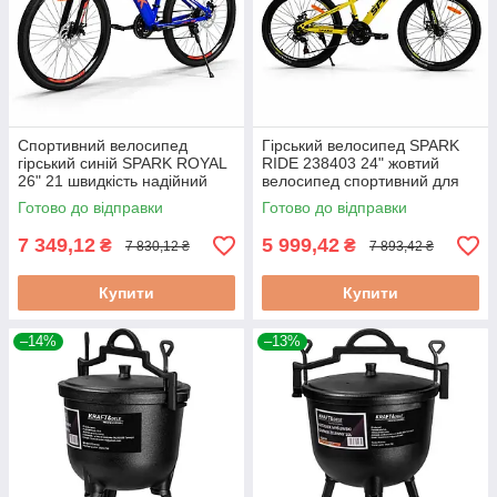
Спортивний велосипед
Гірський велосипед SPARK
гірський синій SPARK ROYAL
RIDE 238403 24" жовтий
26" 21 швидкість надійний
велосипед спортивний для
велосипед для щоденного
бездоріжжя 21 швидкість
Готово до відправки
Готово до відправки
катання
7 349,12
5 999,42
₴
₴
7 830,12 ₴
7 893,42 ₴
Купити
Купити
–14%
–13%