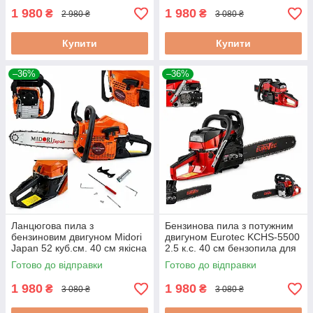
1 980
1 980
₴
₴
2 980 ₴
3 080 ₴
Купити
Купити
–36%
–36%
Ланцюгова пила з
Бензинова пила з потужним
бензиновим двигуном Midori
двигуном Eurotec KCHS-5500
Japan 52 куб.см. 40 см якісна
2.5 к.с. 40 см бензопила для
бензопила для дров
дачі
Готово до відправки
Готово до відправки
1 980
1 980
₴
₴
3 080 ₴
3 080 ₴