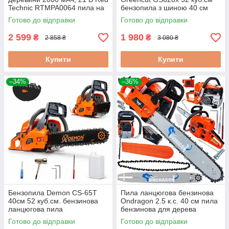
Technic RTMPA0064 пила на
бензопила з шиною 40 см
акумуляторі
Готово до відправки
Готово до відправки
2 599
1 980
₴
₴
2 858 ₴
3 080 ₴
Купити
Купити
–34%
–36%
Бензопила Demon CS-65T
Пила ланцюгова бензинова
40см 52 куб.см. бензинова
Ondragon 2.5 к.с. 40 см пила
ланцюгова пила
бензинова для дерева
Готово до відправки
Готово до відправки