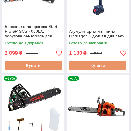
Бензопила ланцюгова Start
Pro SP-SCS-4050E/1
Акумуляторна міні-пила
побутова бензопила для
Ondragon 6 дюймів для саду
заготівлі дров
Готово до відправки
Готово до відправки
2 899
1 180
₴
₴
3 206 ₴
1 359 ₴
Купити
Купити
–17%
–7%