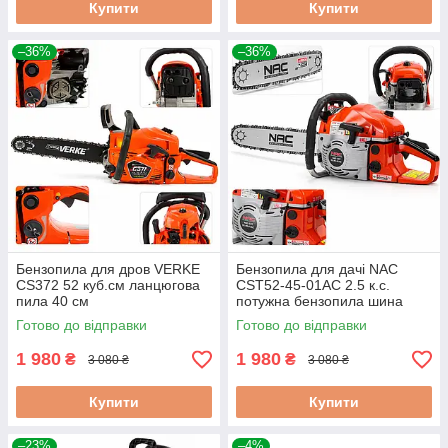
Купити
Купити
–36%
–36%
Бензопила для дров VERKE
Бензопила для дачі NAC
CS372 52 куб.см ланцюгова
CST52-45-01AC 2.5 к.с.
пила 40 см
потужна бензопила шина
40см
Готово до відправки
Готово до відправки
1 980
1 980
₴
₴
3 080 ₴
3 080 ₴
Купити
Купити
–23%
–4%