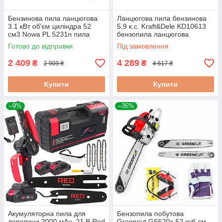
Бензинова пила ланцюгова
Ланцюгова пила бензинова
3.1 кВт об'єм циліндра 52
5,9 к.с. Kraft&Dele KD10613
см3 Nowa PL 5231n пила
бензопила ланцюгова
ланцюгова пила ланцюгова
Готово до відправки
Під замовлення
бензинова ручна
2 409
4 289
₴
₴
2 909 ₴
4 617 ₴
Купити
Купити
–9%
–36%
Акумуляторна пила для
Бензопила побутова
деревини 2000 мАч, 21 В Red
Greencut GS620x 52 куб.см