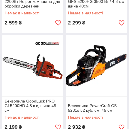
2200Вт Helper компактна для
GFS 5200HG 3500 Вт / 4,8 к.с
обробки деревини
шина 40см
+ПОДАРУНОК
Немає в наявності
Немає в наявності
2 599
2 299
₴
₴
Бензопила GoodLuck PRO
GL5200HD 4.8 к.с, шина 45
Бензопила PowerCraft CS
см
5231s 52 куб. см, 45 cм
Немає в наявності
Немає в наявності
2 199
2 932
₴
₴