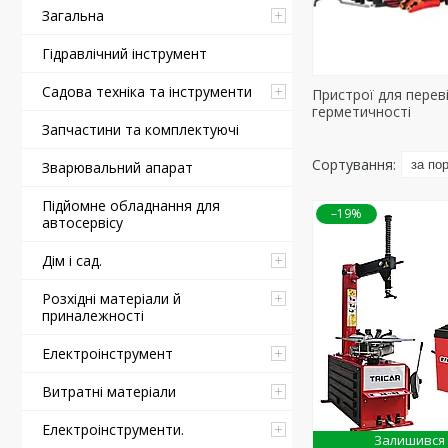
Загальна
Гідравлічний інструмент
Садова техніка та інструменти
Пристрої для перев
герметичності
Запчастини та комплектуючі
Зварювальний апарат
Підйомне обладнання для
–19%
автосервісу
Дім і сад.
Розхідні матеріали й
приналежності
Електроінструмент
Витратні матеріали
Електроінструменти.
Залишився 