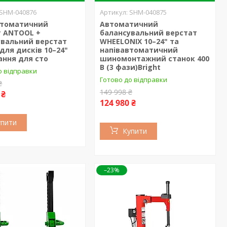
SHM-040876
SHM-040875
втоматичний
Автоматичний
т ANTOOL +
балансувальний верстат
увальний верстат
WHEELONIX 10–24" та
для дисків 10–24"
напівавтоматичний
ання для сто
шиномонтажний станок 400
В (3 фази)Bright
о відправки
Готово до відправки
₴
149 998 ₴
 ₴
124 980 ₴
упити
Купити
–23%