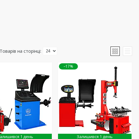
–17%
алишився 1 день
Залишився 1 день