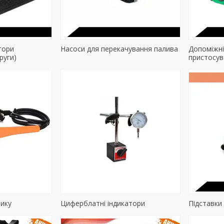
тори
Насоси для перекачування палива
Допоміжні
руги)
пристосув
тику
Циферблатні індикатори
Підставки