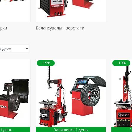
ірки
Балансувальні верстати
–19%
–19%
1 день
Залишився 1 день
З