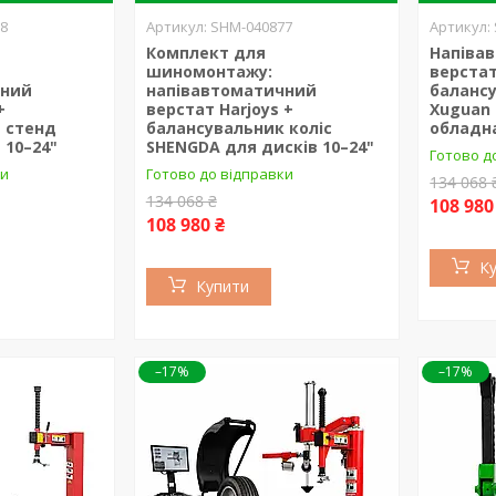
8
SHM-040877
Комплект для
Напіва
шиномонтажу:
верста
чний
напівавтоматичний
баланс
+
верстат Harjoys +
Xuguan 
 стенд
балансувальник коліс
обладн
 10–24"
SHENGDA для дисків 10–24"
Готово д
ки
Готово до відправки
134 068 
134 068 ₴
108 980
108 980 ₴
К
Купити
–17%
–17%