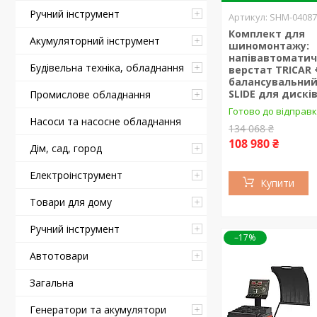
Ручний інструмент
SHM-04087
Комплект для
Акумуляторний інструмент
шиномонтажу:
напівавтомати
Будівельна техніка, обладнання
верстат TRICAR 
балансувальний
SLIDE для дисків
Промислове обладнання
Готово до відправ
Насоси та насосне обладнання
134 068 ₴
108 980 ₴
Дім, сад, город
Електроінструмент
Купити
Товари для дому
Ручний інструмент
–17%
Автотовари
Загальна
Генератори та акумулятори