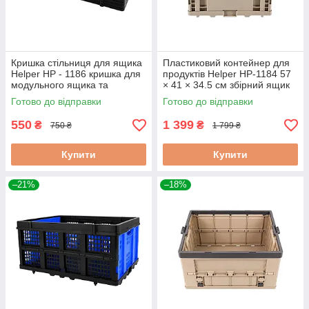
Кришка стільниця для ящика
Пластиковий контейнер для
Helper HP - 1186 кришка для
продуктів Helper HP-1184 57
модульного ящика та
× 41 × 34.5 см збірний ящик
контейнера
для зберігання речей
Готово до відправки
Готово до відправки
550
1 399
₴
₴
750 ₴
1 799 ₴
Купити
Купити
–21%
–18%