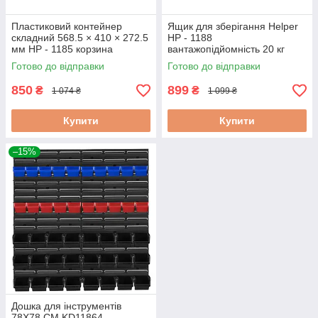
Пластиковий контейнер
Ящик для зберігання Helper
складний 568.5 × 410 × 272.5
HP - 1188
мм HP - 1185 корзина
вантажопідйомність 20 кг
складна пластикова ящик
модульний ящик з боковим
Готово до відправки
Готово до відправки
для овочів
доступом і кришкою
850
899
₴
₴
1 074 ₴
1 099 ₴
Купити
Купити
–15%
Дошка для інструментів
78X78 СМ KD11864