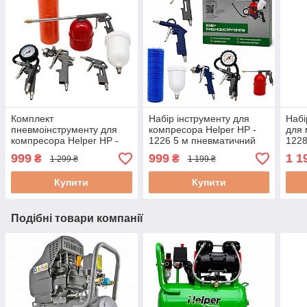
Комплект
Набір інструменту для
Набі
пневмоінструменту для
компресора Helper HP -
для 
компресора Helper HP -
1226 5 м пневматичний
1228
1224 10 м набір
набір інструментів для
пнев
999
999
1 1
₴
₴
1 299 ₴
1 199 ₴
пневмоінструментів 5 в 1
фарбування
сто
Купити
Купити
Подібні товари компанії