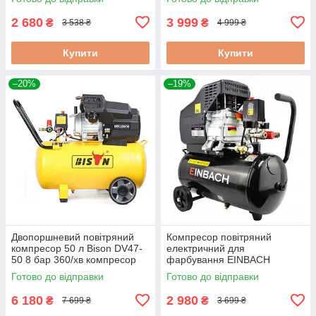
шиномонтажу
2 680
3 999
₴
₴
3 538 ₴
4 999 ₴
Купити
Купити
–20%
–19%
Двопоршневий повітряний
Компресор повітряний
компресор 50 л Bison DV47-
електричний для
50 8 бар 360/хв компресор
фарбування EINBACH
повітряний електричний
компресор повітряний
Готово до відправки
Готово до відправки
масляний компресор
побутовий 24л повітряний
компресор для будинку
6 180
2 980
₴
₴
7 699 ₴
3 699 ₴