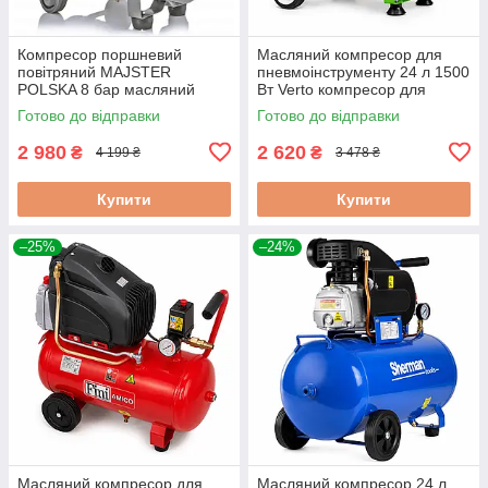
Компресор поршневий
Масляний компресор для
повітряний MAJSTER
пневмоінструменту 24 л 1500
POLSKA 8 бар масляний
Вт Verto компресор для
компресор для автосервісу
гаражного використання
Готово до відправки
Готово до відправки
24л
2 980
2 620
₴
₴
4 199 ₴
3 478 ₴
Купити
Купити
–25%
–24%
Масляний компресор для
Масляний компресор 24 л