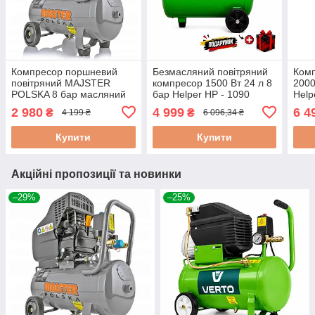
Компресор поршневий
Безмасляний повітряний
Комп
повітряний MAJSTER
компресор 1500 Вт 24 л 8
2000
POLSKA 8 бар масляний
бар Helper HP - 1090
Help
компресор для
компресор без олії для
пне
2 980
4 999
6 4
₴
₴
4 199 ₴
6 096,34 ₴
автосервісу 24л
стоматології
безм
Купити
Купити
Акційні пропозиції та новинки
–29%
–25%