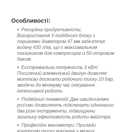
Особливості:
Рекордна продуктивність:
Використання V-подібного блоку з
поршнями діаметром 47 мм забезпечує
видачу 430 л/хв, що є максимальним
показником для компресорів із 50-літровим
баком.
Екстремальна потужність 3 кВт:
Посилений алюмінієвий двигун дозволяє
миттєво досягати робочого тиску 10 бар,
зводячи до мінімуму час очікування
інтенсивної роботи.
Подвійний пневмохід: Два швидкознімні
роз'єми дозволяють підключати одночасно
два різні інструменти, підвищуючи
загальну ефективність роботи майстра.
Професійні манометри: Прилади
контролю тиску виконані у міцних