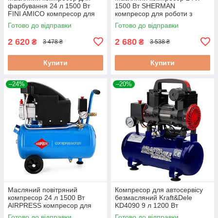
фарбування 24 л 1500 Вт
1500 Вт SHERMAN
FINI AMICO компресор для
компресор для роботи з
фарбопульта та
пневматичним пістолетом
Готово до відправки
Готово до відправки
фарбувальної роботи
2 620
2 680
₴
₴
3 478 ₴
3 538 ₴
Купити
Купити
–24%
–20%
Масляний повітряний
Компресор для автосервісу
компресор 24 л 1500 Вт
безмасляний Kraft&Dele
AIRPRESS компресор для
KD4090 9 л 1200 Вт
майстерні та гаража
поршневий компресор для
Готово до відправки
Готово до відправки