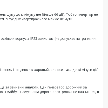
ь шуму до мінімуму (не більше 66 дБ). Тобто, інвертор не
ті, в сусідніх квартирах його майже не чути.
оскільки корпус з IP23 захистом (не допускає потрапляння
ення, і він диво-як-хороший, але все-таки деякі мінуси цієї
вища за звичайні аналоги. Цей генератор дорожчий за
ю в майбутньому: ваша дорога електроніка не плавиться, її