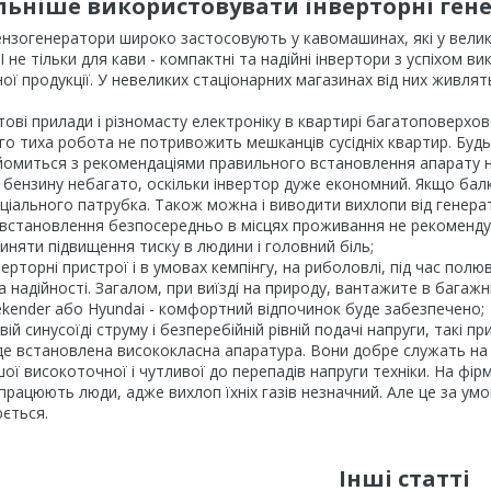
ьніше використовувати інверторні ген
ензогенератори широко застосовують у кавомашинах, які у великій 
 І не тільки для кави - компактні та надійні інвертори з успіхом 
ної продукції. У невеликих стаціонарних магазинах від них живля
тові прилади і різномасту електроніку в квартирі багатоповерхо
го тиха робота не потривожить мешканців сусідніх квартир. Буд
йомиться з рекомендаціями правильного встановлення апарату на 
 бензину небагато, оскільки інвертор дуже економний. Якщо балк
іального патрубка. Також можна і виводити вихлопи від генера
е встановлення безпосередньо в місцях проживання не рекомендує
няти підвищення тиску в людини і головний біль;
ерторні пристрої і в умовах кемпінгу, на риболовлі, під час полю
 надійності. Загалом, при виїзді на природу, вантажите в багажн
ender або Hyundai - комфортний відпочинок буде забезпечено;
ій синусоїді струму і безперебійній рівній подачі напруги, такі пр
де встановлена висококласна апаратура. Вони добре служать на р
ої високоточної і чутливої до перепадів напруги техніки. На фір
 працюють люди, адже вихлоп їхніх газів незначний. Але це за у
ється.
Інші статті