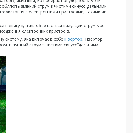
ераторів, який швидко набирає популярності. Вони
иробляють змінний струм з чистими синусоїдальними
икористання з електронними пристроями, такими як
я в двигуні, який обертається валу. Цей струм має
шкодження електронних пристроїв.
ну систему, яка включає в себе
інвертор
. Інвертор
ом, в змінний струм з чистими синусоїдальними