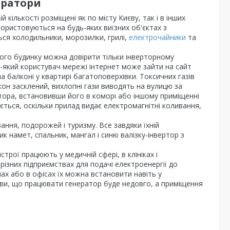
ератори
кількості розміщені як по місту Києву, так і в інших
використовуються на будь-яких виїзних об'єктах з
ться холодильники, морозилки, грилі,
електрочайники
та
вого будинку можна довірити тільки інверторному
ь-який користувач мережі інтернет може зайти на сайт
балконі у квартирі багатоповерхівки. Токсичних газів
он засклений, вихлопні гази виводять на вулицю за
тора, встановивши його в коморі або іншому приміщенні
ться, оскільки прилад видає електромагнітні коливання,
вання, подорожей і туризму. Все завдяки їхній
ик намет, спальник, мангал і синю валізку-інвертор з
истрої працюють у медичній сфері, в клініках і
ізних підприємствах для подачі електроенергії до
мах або в офісах їх можна встановити навіть у
мови, що працювати генератор буде недовго, а приміщення