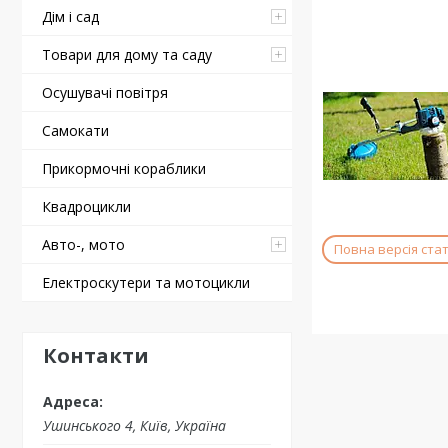
Дім і сад
Товари для дому та саду
Осушувачі повітря
Самокати
Прикормочні кораблики
Квадроцикли
Авто-, мото
Повна версія стат
Електроскутери та мотоцикли
Контакти
Ушинського 4, Київ, Україна