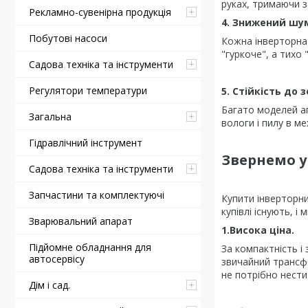
руках, тримаючи за
Рекламно-сувенірна продукція
4. Знижений шу
Побутові насоси
Кожна інверторна 
"гуркоче", а тихо 
Садова техніка та інструменти
Регулятори температури
5. Стійкість до 
Багато моделей ап
Загальна
вологи і пилу в ме
Гідравлічний інструмент
Звернемо у
Садова техніка та інструменти
Запчастини та комплектуючі
Купити інверторни
купівлі існують, і
Зварювальний апарат
1.Висока ціна.
Підйомне обладнання для
За компактність і
автосервісу
звичайний трансфо
не потрібно нести
Дім і сад.