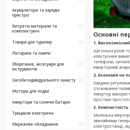
Акумулятори та зарядні
пристрої
Витратні матеріали та
комплектуючі
Основні пе
Товари для туризму
1. Високоякісни
Ще кілька років т
Ліхтарики та лампи
електроніки вимаг
телефони, сигналі
Зберігання, аксесуари для
інверторний апара
інструментів
2. Економія на п
Засоби індивідуального захисту
Завдяки регулюван
споживання палива
Мотори для лодки
Інвертор використ
простіше простого
Інвертори та сонячні батареї
3. Компактність
Трицикли електричні
Маленька мікропро
звичайними генера
Мережеве обладнання
електростанції, в