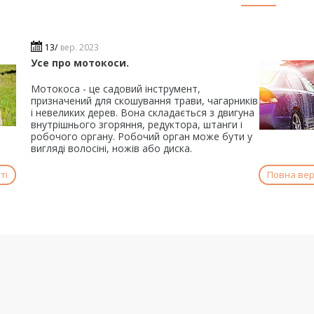
13/
вер. 2023
Усе про мотокоси.
Мотокоса - це садовий інструмент,
призначений для скошування трави, чагарників
і невеликих дерев. Вона складається з двигуна
внутрішнього згоряння, редуктора, штанги і
робочого органу. Робочий орган може бути у
вигляді волосіні, ножів або диска.
ті
Повна верс