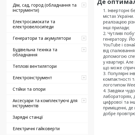
Де оптимал
Дім, сад, город (обладнання та
інструменти)
Інверторні б
містах України.
Електросамокати та
реалізацією різ
електровелосипеди
інші прилади;
Чутливі побу
Генератори та акумулятори
генератору. Йо
YouTube і озна
Будівельна техніка та
від спалювання
обладнання
допомогою спец
у квартирі. Ал
Теплові вентилятори
що може спричи
Популярні інв
Електроінструмент
компактності та
логотипом Week
Стійки та опори
Завдяки чудов
лабораторіях, 
Аксесуари та комплектуючі для
цифрової та інш
інструментів
приміщенні, де
добре провітрю
Зарядні станції
Електричні гайковерти