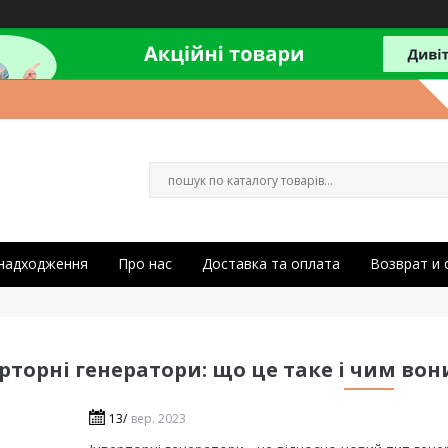
 надходження
Про нас
Доставка та оплата
Возврат и
рторні генератори: що це таке і чим во
13/
вер. 2023