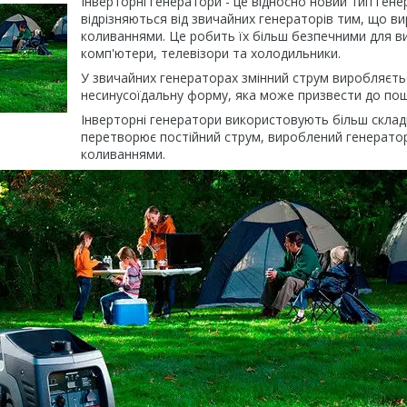
Інверторні генератори - це відносно новий тип ген
відрізняються від звичайних генераторів тим, що в
коливаннями. Це робить їх більш безпечними для в
комп'ютери, телевізори та холодильники.
У звичайних генераторах змінний струм виробляєтьс
несинусоїдальну форму, яка може призвести до по
Інверторні генератори використовують більш склад
перетворює постійний струм, вироблений генератор
коливаннями.