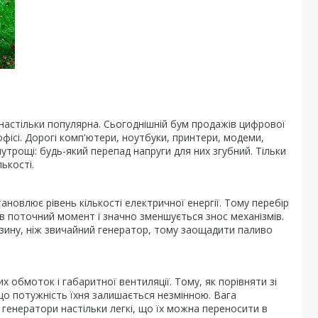
 настільки популярна. Сьогоднішній бум продажів цифрової
офісі. Дорогі комп'ютери, ноутбуки, принтери, модеми,
утрощі: будь-який перепад напруги для них згубний. Тільки
ькості.
новлює рівень кількості електричної енергії. Тому перебір
 в поточний момент і значно зменшується знос механізмів.
нзину, ніж звичайний генератор, тому заощадити паливо
 обмоток і габаритної вентиляції. Тому, як порівняти зі
 що потужність їхня залишається незмінною. Вага
і генератори настільки легкі, що їх можна переносити в