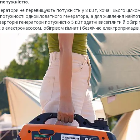
 потужністю.
нератори не перевищують потужність у 8 кВт, хоча і цього цілко
потужності однокіловатного генератора, а для живлення найпотр
верторні генератори потужністю 5 кВт здатні висвітлити й обігрі
з електронасосом, обігрівом кімнат і безліччю електроприладів.