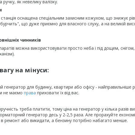
 ручку, як невелику валізку.
м
станція оснащена спеціальним захисним кожухом, що знижує рівен
"бурчить", що дуже приємно для власного слуху, а на великій висо
зовнішніх чинників
аратів можна використовувати просто неба і під дощем, снігом, 
ханізм).
вагу на мінуси:
й генератор для будинку, квартири або офісу - найправильніше ріш
 ми не маємо
права
приховати їх від вас.
 зручність треба платити, тому ціна на генератор у кілька разів 
рматорний генератор десь у 2-2,5 раза. Але прорахуйте економі
 в ремонт або викидати, а бензину потрібно набагато менше.