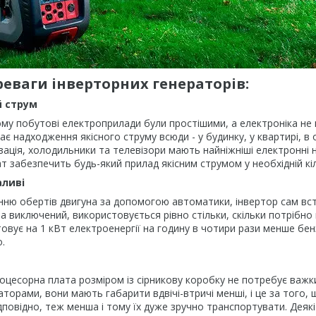
реваги інверторних генераторів:
й струм
ому побутові електроприлади були простішими, а електроніка не
ає надходження якісного струму всюди - у будинку, у квартирі, в 
зація, холодильники та телевізори мають найніжніші електронні н
т забезпечить будь-який прилад якісним струмом у необхідній кіл
аливі
ню обертів двигуна за допомогою автоматики, інвертор сам вста
 виключений, використовується рівно стільки, скільки потрібно
овує на 1 кВт електроенергії на годину в чотири рази менше бе
.
цесорна плата розміром із сірникову коробку не потребує важких
торами, вони мають габарити вдвічі-втричі менші, і це за того,
ідповідно, теж менша і тому їх дуже зручно транспортувати. Деяк