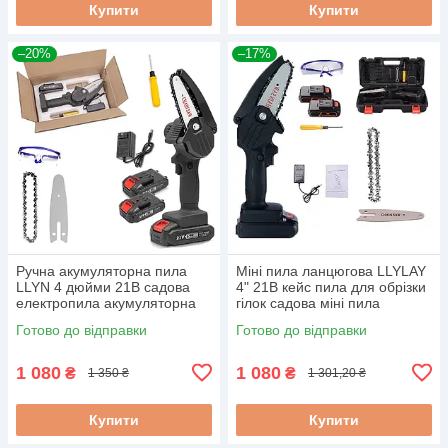
Купити
Купити
–20%
–17%
Ручна акумуляторна пила
Міні пила ланцюгова LLYLAY
LLYN 4 дюйми 21В садова
4" 21В кейс пила для обрізки
електропила акумуляторна
гілок садова міні пила
садова електропила
Готово до відправки
Готово до відправки
акумуляторна
1 080
1 080
₴
₴
1 350 ₴
1 301,20 ₴
Купити
Купити