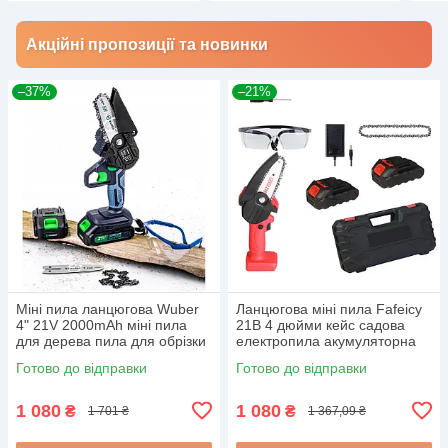
Акційні пропозиції та новинки
–37%
–21%
Міні пила ланцюгова Wuber
Ланцюгова міні пила Fafeicy
4" 21V 2000mAh міні пила
21В 4 дюйми кейс садова
для дерева пила для обрізки
електропила акумуляторна
гілок
бездротова міні пила
Готово до відправки
Готово до відправки
1 080
1 080
₴
₴
1 701 ₴
1 367,09 ₴