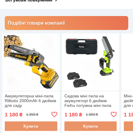
Всі умови повернення
Подібні товари компанії
Аккумуляторна міні-пила
Садова міні пила на
Міні
Rilbstix 2000mAh 6 дюймів
акумуляторі 6 дюймів
дюйм
для саду
Feihu потужна міні пила
для 
1 180
1 180
1 1
₴
₴
1 359 ₴
1 359 ₴
Купити
Купити