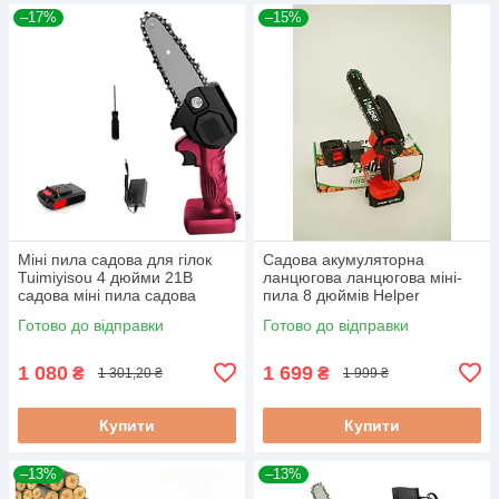
–17%
–15%
Міні пила садова для гілок
Садова акумуляторна
Tuimiyisou 4 дюйми 21B
ланцюгова ланцюгова міні-
садова міні пила садова
пила 8 дюймів Helper
електропила акумуляторна
Готово до відправки
Готово до відправки
1 080
1 699
₴
₴
1 301,20 ₴
1 999 ₴
Купити
Купити
–13%
–13%