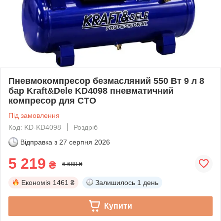
Пневмокомпресор безмасляний 550 Вт 9 л 8
бар Kraft&Dele KD4098 пневматичний
компресор для СТО
Під замовлення
Код: KD-KD4098
Роздріб
Відправка з
27 серпня 2026
5 219
₴
6 680 ₴
Економія
1461 ₴
Залишилось
1 день
Купити