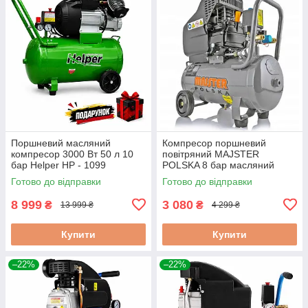
Поршневий масляний
Компресор поршневий
компресор 3000 Вт 50 л 10
повітряний MAJSTER
бар Helper HP - 1099
POLSKA 8 бар масляний
поршневий компресор для
компресор для автосервісу
Готово до відправки
Готово до відправки
фарбування
24л
8 999
3 080
₴
₴
13 999 ₴
4 299 ₴
Купити
Купити
–22%
–22%