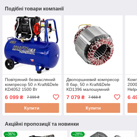
Подібні товари компанії
Повітряний безмасляний
Двопоршневий компресор
Комп
компресор 50 л Kraft&Dele
8 бар, 50 л Kraft&Dele
2000
KD4052 1500 Вт
KD1396 малошумний
Help
компресор для майстерні
безмасляний
пне
6 099
7 079
6 4
₴
₴
7 099 ₴
7 668 ₴
та гаража
двопоршневий компресор
безм
Купити
Купити
Акційні пропозиції та новинки
–36%
–28%