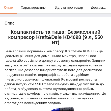
Опис
Характеристики
Відгуки про товар
Доставка
Опис
Компактність та тиша: Безмасляний
компресор Kraft&Dele KD4098 (9 л, 550
Вт)
Безмасляний поршневий компресор Kraft&Dele KD4098 - це
ідеальне рішення для домашнього майстра, невеликого
гаража або сервісного центру з ремонту електроніки. Завдяки
відсутності олії в системі, на виході виходить ідеально чисте
повітря, що дозволяє використовувати його для делікатного
продування техніки, аерографії та роботи з дрібним
пневмоінструментом. Компактний 9-літровий ресивер та
двигун потужністю 550 Вт забезпечують швидку готовність до
роботи, а вбудована система шумоподавлення робить
експлуатацію комфортною навіть у закритих приміщеннях. Це
надійний, мобільний та невибагливий в обслуговуванні
агрегат для повсякденних завдань.