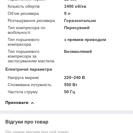
Кількість обертів
1400 об/хв
Об'єм ресивера
9 л
Розташування ресивера
Горизонтально
Тип компресора по
Пересувний
мобільності
Тип поршневого
з прямим приводом
компресора
Тип поршневого
Безмасляний
компресора за
застосуванням мастила
Електричні параметри
Напруга мережі
220~240 В
Споживана потужність
550 Вт
Частота струму
50 Гц
Приховати
Відгуки про товар
Ще немає відгуків про цей товар