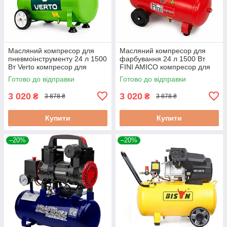
Масляний компресор для
Масляний компресор для
пневмоінструменту 24 л 1500
фарбування 24 л 1500 Вт
Вт Verto компресор для
FINI AMICO компресор для
гаражного використання
фарбопульта та
Готово до відправки
Готово до відправки
фарбувальної роботи
3 020
3 020
₴
₴
3 878 ₴
3 878 ₴
Купити
Купити
–20%
–20%