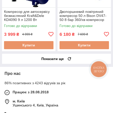
Компресор для автосервісу
Двопоршневий повітряний
безмасляний Kraft&Dele
компресор 50 л Bison DV47-
KD4090 9 л 1200 Вт
50 8 бар 360/хв компресор
поршневий компресор для
повітряний електричний
Готово до відправки
Готово до відправки
шиномонтажу
масляний компресор
3 999
6 180
₴
₴
4 999 ₴
7 699 ₴
Купити
Купити
Показати ще
КНОПКА
ЗВ'ЯЗКУ
Про нас
86% позитивних з 4243 відгуків за рік
Працює з 28.08.2018
м. Київ
Ушинського 4, Київ, Україна