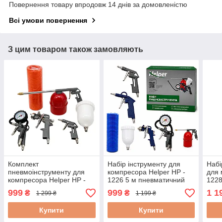
Повернення товару впродовж 14 днів за домовленістю
Всі умови повернення
З цим товаром також замовляють
Комплект
Набір інструменту для
Набі
пневмоінструменту для
компресора Helper HP -
для 
компресора Helper HP -
1226 5 м пневматичний
1228
1224 10 м набір
набір інструментів для
пнев
999
999
1 1
₴
₴
1 299 ₴
1 199 ₴
пневмоінструментів 5 в 1
фарбування
сто
Купити
Купити