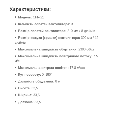
Характеристики:
Модель:
CFN-21
Кількість лопатей вентилятора:
3
Розмір лопатей вентилятора:
210 мм / 8 дюймів
Розмір кожуха (кришки) вентилятора:
300 мм / 12
дюймів
Максимальна швидкість обертання:
2300 об/хв
Максимальна швидкість повітряного потоку:
7.5
м/с
Максимальна витрата повітря:
17.8 м³/хв
Кут повороту:
0–180°
Дальність обдування:
8 м
Висота
: 32,5
Ширина
: 33,5
Д
овжина:
33,5