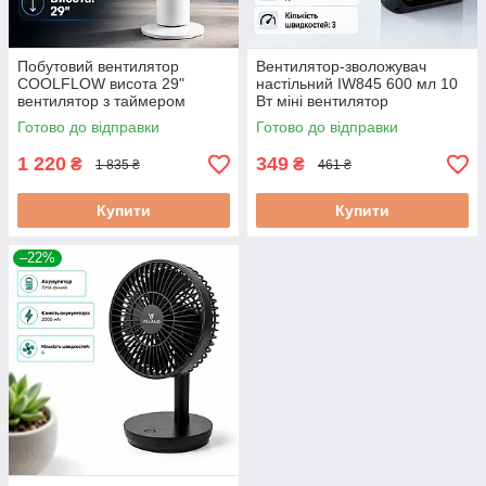
Побутовий вентилятор
Вентилятор-зволожувач
COOLFLOW висота 29"
настільний IW845 600 мл 10
вентилятор з таймером
Вт міні вентилятор
вертикальний вентилятор
настільний вентилятор з
Готово до відправки
Готово до відправки
підсвіткою usb
1 220
349
₴
₴
1 835 ₴
461 ₴
Купити
Купити
–22%