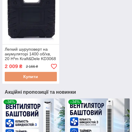
Легкий шуруповерт на
акумуляторі 1400 об/хв,
20 H*m Kraft&Dele KD3068
з дисплеєм
2 009
₴
2 166 ₴
Купити
Акційні пропозиції та новинки
–34%
–34%