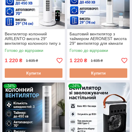
Вентилятор колонний
Баштовий вентилятор з
AIRLENTO висота 29"
таймером AERONEST висота
вентилятор колонного типу з
29" вентилятор для кімнати
автоповоротом
вентилятор підлоговий
Готово до відправки
Готово до відправки
колонний
1 220
1 220
₴
₴
1 835 ₴
1 835 ₴
Купити
Купити
–34%
–24%