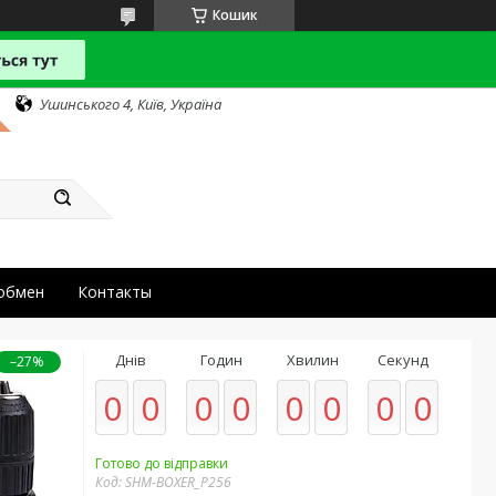
Кошик
Ушинського 4, Київ, Україна
 обмен
Контакты
Днів
Годин
Хвилин
Секунд
–27%
0
0
0
0
0
0
0
0
Готово до відправки
Код:
SHM-BOXER_P256