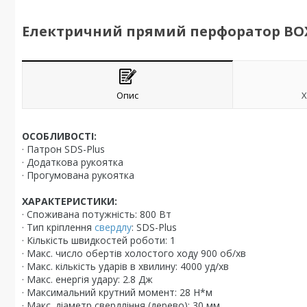
Електричний прямий перфоратор BOX
Опис
Х
ОСОБЛИВОСТІ:
· Патрон SDS-Plus
· Додаткова рукоятка
· Прогумована рукоятка
ХАРАКТЕРИСТИКИ:
· Споживана потужність: 800 Вт
· Тип кріплення
свердлу
: SDS-Plus
· Кількість швидкостей роботи: 1
· Макс. число обертів холостого ходу 900 об/хв
· Макс. кількість ударів в хвилину: 4000 уд/хв
· Макс. енергія удару: 2.8 Дж
· Максимальний крутний момент: 28 Н*м
· Макс. діаметр свердління (дерево): 30 мм