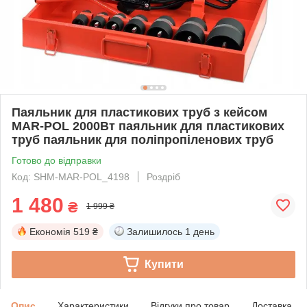
Паяльник для пластикових труб з кейсом
MAR-POL 2000Вт паяльник для пластикових
труб паяльник для поліпропіленових труб
Готово до відправки
Код: SHM-MAR-POL_4198
Роздріб
1 480
₴
1 999 ₴
Економія
519 ₴
Залишилось
1 день
Купити
Опис
Характеристики
Відгуки про товар
Доставка