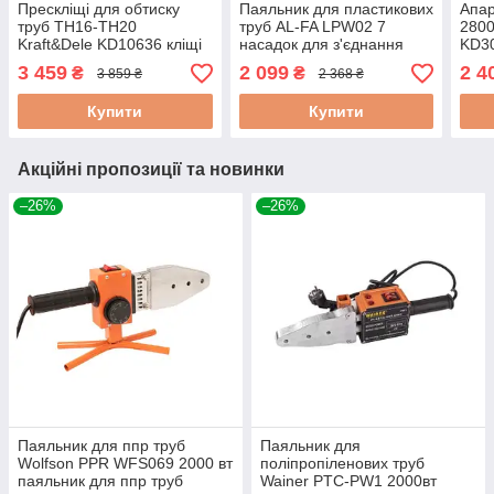
Прескліщі для обтиску
Паяльник для пластикових
Апар
труб TH16-TH20
труб AL-FA LPW02 7
2800
Kraft&Dele KD10636 кліщі
насадок для з'єднання
KD30
для обтиску метало-
поліпропіленових труб
плас
3 459
2 099
2 4
₴
₴
3 859 ₴
2 368 ₴
пластикових труб
Купити
Купити
Акційні пропозиції та новинки
–26%
–26%
Паяльник для ппр труб
Паяльник для
Wolfson PPR WFS069 2000 вт
поліпропіленових труб
паяльник для ппр труб
Wainer PTC-PW1 2000вт