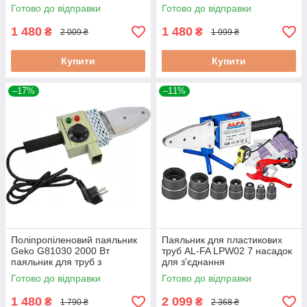
паяльник для труб у валізі
зварювальний апарат для
Готово до відправки
Готово до відправки
пластикових труб паяльник
для водопровідних труб
1 480
1 480
₴
₴
2 009 ₴
1 999 ₴
Купити
Купити
–17%
–11%
Поліпропіленовий паяльник
Паяльник для пластикових
Geko G81030 2000 Вт
труб AL-FA LPW02 7 насадок
паяльник для труб з
для з'єднання
насадками паяльник для
поліпропіленових труб
Готово до відправки
Готово до відправки
пластикових труб з кейсом
1 480
2 099
₴
₴
1 790 ₴
2 368 ₴