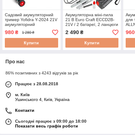
Садовий акумуляторний
Акумуляторна міні-пила
Акум
тример Yofidra Y-2024 21V
21 В Euro Craft ECCD2B-
для 
акумуляторний
21V / 2 батареї, 2 ланцюги
ALL
бездротовий тример для
21V 
980
2 490
960
₴
₴
1 280 ₴
трави
аку
Купити
Купити
Про нас
86% позитивних з 4243 відгуків за рік
Працює з 28.08.2018
м. Київ
Ушинського 4, Київ, Україна
Контакти
Сьогодні працює з 09:00 до 18:00
Показати весь графік роботи