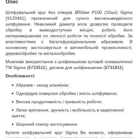
Опис
Шліфувальний круг без отворів Ø50мм P100 (10шт) Sigma
(9120461) призначений для сухого високошвидкісного
шліфування. Невеликий діаметр кола дозволяє проводити
обробку в важкодоступних місцях, робить його
неперевершеним по легкості роботи та точності обробки. За
властивостями є багатофункціональним абразивом. В
основному застосовується в автомобільній промисловості,
деревообробки та металообробки.
Можливе використання з шліфмашинки кутовий пневматичної
ТМ Sigma (
6733511
), диском для шліфмашинки (
6731811
)
Особливості:
Абразив - оксид алюмінію;
Однорідна поверхня обробки і якість шліфування;
Висока продуктивність і тривалість роботи;
Легке кріплення, зручність і мобільність в закріпленні/
зняття;
Широкий спектр застосування.
Купити шліфувальний круг Sigma Ви можете, оформивши