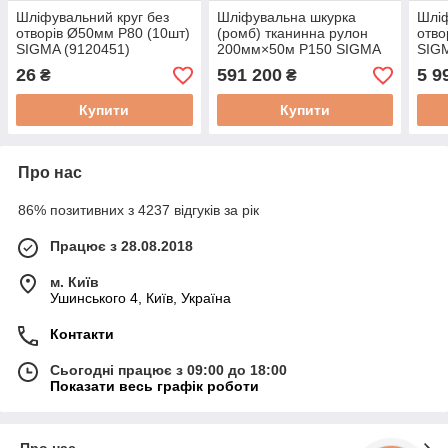
Шліфувальний круг без
Шліфувальна шкурка
Шліф
отворів Ø50мм P80 (10шт)
(ромб) тканинна рулон
отво
SIGMA (9120451)
200мм×50м P150 SIGMA
SIGM
(9111281)
26
591 200
5 9
₴
₴
Купити
Купити
Про нас
86% позитивних з 4237 відгуків за рік
Працює з 28.08.2018
м. Київ
Ушинського 4, Київ, Україна
Контакти
Сьогодні працює з 09:00 до 18:00
Показати весь графік роботи