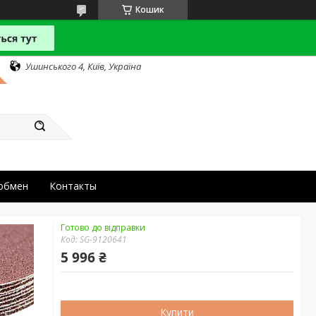
Кошик
Ушинського 4, Київ, Україна
 обмен
Контакты
Готово до відправки
Код:
SG-9120641
5 996 ₴
Купити