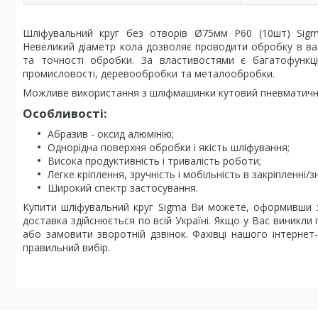
Шліфувальний круг без отворів Ø75мм Р60 (10шт) Sigma
Невеликий діаметр кола дозволяє проводити обробку в ва
та точності обробки. За властивостями є багатофункц
промисловості, деревообробки та металообробки.
Можливе використання з шліфмашинки кутовий пневматично
Особливості:
Абразив - оксид алюмінію;
Однорідна поверхня обробки і якість шліфування;
Висока продуктивність і тривалість роботи;
Легке кріплення, зручність і мобільність в закріпленні/з
Широкий спектр застосування.
Купити шліфувальний круг Sigma Ви можете, оформивши 
доставка здійснюється по всій Україні. Якщо у Вас виник
або замовити зворотній дзвінок. Фахівці нашого інтерне
правильний вибір.