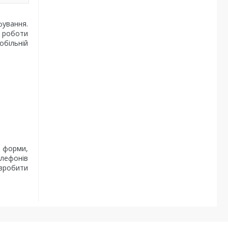
ування.
і роботи
більній
ї форми,
елефонів
 зробити