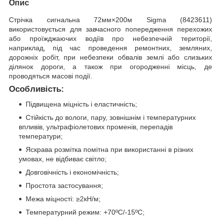
Опис
Стрічка сигнальна 72мм×200м Sigma (8423611)
використовується для завчасного попередження перехожих
або проїжджаючих водіїв про небезпечній території,
наприклад, під час проведення ремонтних, земляних,
дорожніх робіт, при небезпеки обвалів землі або слизьких
ділянок дороги, а також при огородженні місць, де
проводяться масові події.
Особливість:
Підвищена міцність і еластичність;
Стійкість до вологи, пару, зовнішнім і температурних
впливів, ультрафіолетових променів, перепадів
температури;
Яскрава розмітка помітна при використанні в різних
умовах, не відбиває світло;
Довговічність і економічність;
Простота застосування;
Межа міцності: ≥2кН/м;
Температурний режим: +70ºС/-15ºС;