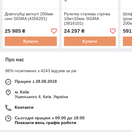
Довгогубці вигнуті 200мм
Рулетка сталева стрічка
Шлі
сині SIGMA (4356201)
10м×10мм SIGMA
(ром
(3816101)
200
(911
25 985
24 297
591
₴
₴
Купити
Купити
Про нас
86% позитивних з 4243 відгуків за рік
Працює з 28.08.2018
м. Київ
Ушинського 4, Київ, Україна
Контакти
Сьогодні працює з 09:00 до 18:00
Показати весь графік роботи