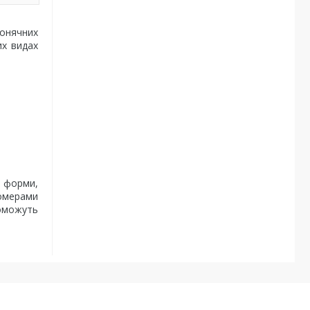
сонячних
их видах
 форми,
омерами
поможуть