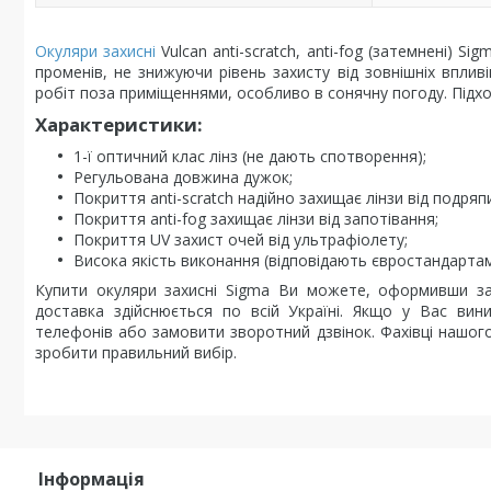
Окуляри захисні
Vulcan anti-scratch, anti-fog (затемнені) S
променів, не знижуючи рівень захисту від зовнішніх впливі
робіт поза приміщеннями, особливо в сонячну погоду. Підхо
Характеристики:
1-ї оптичний клас лінз (не дають спотворення);
Регульована довжина дужок;
Покриття anti-scratch надійно захищає лінзи від подряп
Покриття anti-fog захищає лінзи від запотівання;
Покриття UV захист очей від ультрафіолету;
Висока якість виконання (відповідають євростандартам
Купити окуляри захисні Sigma Ви можете, оформивши за
доставка здійснюється по всій Україні. Якщо у Вас ви
телефонів або замовити зворотний дзвінок. Фахівці нашог
зробити правильний вибір.
Інформація