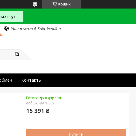
Кошик
Ушинського 4, Київ, Україна
 обмен
Контакты
Готово до відправки
Код:
SG-9410501
15 391 ₴
Купити