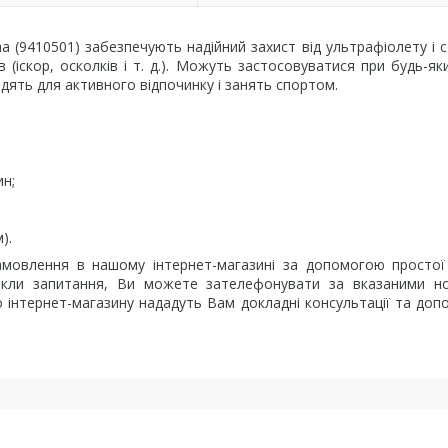
igma (9410501) забезпечують надійний захист від ультрафіолету і 
в (іскор, осколків і т. д.). Можуть застосовуватися при будь-як
дять для активного відпочинку і занять спортом.
ин;
).
мовлення в нашому інтернет-магазині за допомогою простої
никли запитання, Ви можете зателефонувати за вказаними н
о інтернет-магазину нададуть Вам докладні консультації та до