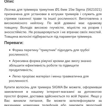
Опис
Лісочка для тріммера трикутник Ø1.6мм 15м Sigma (5621021)
призначена для установки в котушки тримерів і служить для
стрижки газонної трави та іншої рослинності. Виготовлена з
високоякісного нейлону. По всій довжині має однакову
товщину. Володіє високою гнучкістю, міцністю на розрив і
зносостійкістю. Не розшаровується і не втрачає своїх якостей.
Товщина волосіні підбирається під параметри тріммера.
Переваги:
Форма перетину "трикутник" підходить для грубої
рослинності;
Агресивна форма ріжучої кромки дає змогу значно
збільшити ефективність роботи та підвищити
продуктивність;
Легко прорізає матеріал і менш травматична для
рослинності.
Купити волосінь для тримера SIGMA Ви можете, оформивши
замовлення в нашому інтернет-магазині за допомогою
простої форми, доставка здійснюється по всій Україні. Якщо у
Вас виникли питання, Ви можете зателефонувати за
вказаними номерами телефонів або замовити зворотний