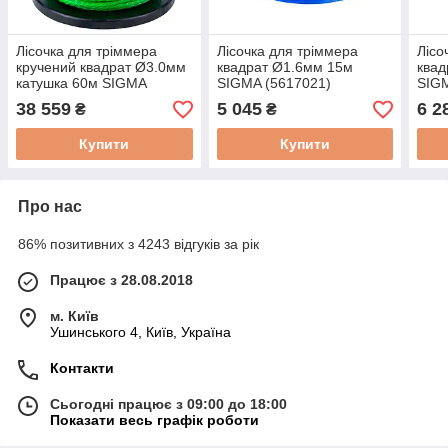
Лісочка для тріммера
Лісочка для тріммера
Лісо
кручений квадрат Ø3.0мм
квадрат Ø1.6мм 15м
квад
катушка 60м SIGMA
SIGMA (5617021)
SIGM
(5616401)
38 559
5 045
6 2
₴
₴
Купити
Купити
Про нас
86% позитивних з 4243 відгуків за рік
Працює з 28.08.2018
м. Київ
Ушинського 4, Київ, Україна
Контакти
Сьогодні працює з 09:00 до 18:00
Показати весь графік роботи