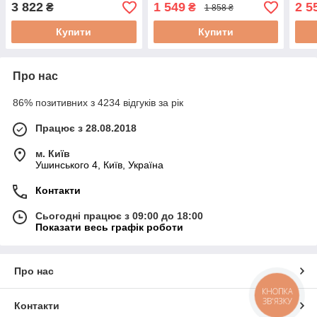
WETRON (774332)
800м
3 822
1 549
2 5
₴
₴
1 858 ₴
Купити
Купити
Про нас
86% позитивних з 4234 відгуків за рік
Працює з 28.08.2018
м. Київ
Ушинського 4, Київ, Україна
Контакти
Сьогодні працює з 09:00 до 18:00
Показати весь графік роботи
Про нас
КНОПКА
ЗВ'ЯЗКУ
Контакти