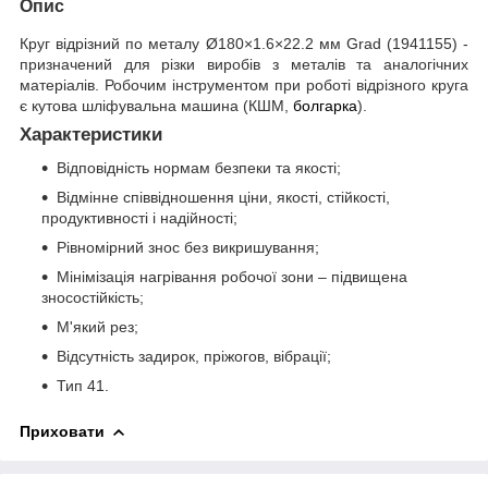
Опис
Круг відрізний по металу Ø180×1.6×22.2 мм Grad (1941155) -
призначений для різки виробів з металів та аналогічних
матеріалів. Робочим інструментом при роботі відрізного круга
є кутова шліфувальна машина (КШМ,
болгарка
).
Характеристики
Відповідність нормам безпеки та якості;
Відмінне співвідношення ціни, якості, стійкості,
продуктивності і надійності;
Рівномірний знос без викришування;
Мінімізація нагрівання робочої зони – підвищена
зносостійкість;
М'який рез;
Відсутність задирок, пріжогов, вібрації;
Тип 41.
Приховати