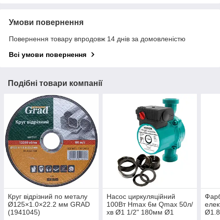
Умови повернення
Повернення товару впродовж 14 днів за домовленістю
Всі умови повернення
Подібні товари компанії
Круг відрізний по металу
Насос циркуляційний
Фар
Ø125×1.0×22.2 мм GRAD
100Вт Hmax 6м Qmax 50л/
елек
(1941045)
хв Ø1 1/2" 180мм Ø1
Ø1.8