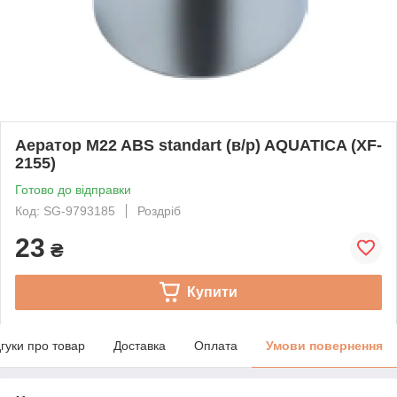
Аератор M22 ABS standart (в/р) AQUATICA (XF-
2155)
Готово до відправки
Код: SG-9793185
Роздріб
23
₴
Купити
дгуки про товар
Доставка
Оплата
Умови повернення