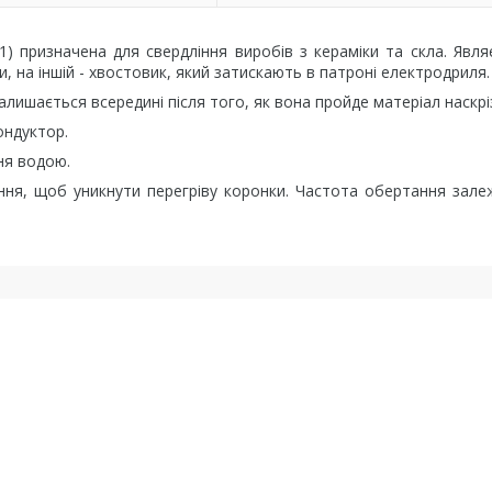
) призначена для свердління виробів з кераміки та скла. Явл
зи, на іншій - хвостовик, який затискають в патроні електродриля.
лишається всередині після того, як вона пройде матеріал наскрі
ондуктор.
ня водою.
ння, щоб уникнути перегріву коронки. Частота обертання зале