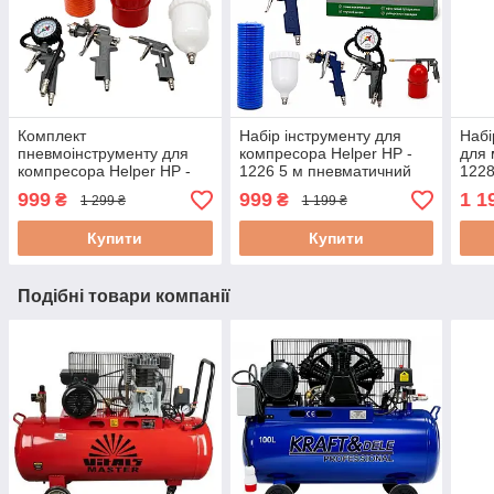
Комплект
Набір інструменту для
Набі
пневмоінструменту для
компресора Helper HP -
для 
компресора Helper HP -
1226 5 м пневматичний
1228
1224 10 м набір
набір інструментів для
пнев
999
999
1 1
₴
₴
1 299 ₴
1 199 ₴
пневмоінструментів 5 в 1
фарбування
сто
Купити
Купити
Подібні товари компанії