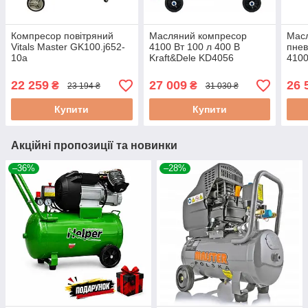
Компресор повітряний
Масляний компресор
Мас
Vitals Master GK100.j652-
4100 Вт 100 л 400 В
пнев
10a
Kraft&Dele KD4056
4100
повітряний компресор для
Kraf
сто пневматичний
пор
22 259
27 009
26 
₴
₴
23 194 ₴
31 030 ₴
компресор трифазний
для 
для
Купити
Купити
Акційні пропозиції та новинки
–36%
–28%