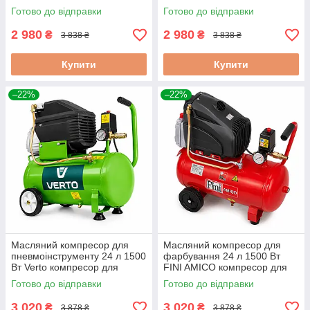
пневматичним пістолетом
майстерні та гаража
Готово до відправки
Готово до відправки
2 980
2 980
₴
₴
3 838 ₴
3 838 ₴
Купити
Купити
–22%
–22%
Масляний компресор для
Масляний компресор для
пневмоінструменту 24 л 1500
фарбування 24 л 1500 Вт
Вт Verto компресор для
FINI AMICO компресор для
гаражного використання
фарбопульта та
Готово до відправки
Готово до відправки
фарбувальної роботи
3 020
3 020
₴
₴
3 878 ₴
3 878 ₴