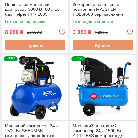
Поршневий масляний
Компресор поршневий
компресор 3000 Вт 50 л 10
повітряний MAJSTER
бар Helper HP - 1099
POLSKA 8 бар масляний
поршневий компресор для
компресор для автосервісу
Готово до відправки
Готово до відправки
фарбування
24л
8 999
3 080
₴
₴
13 999 ₴
4 299 ₴
Купити
Купити
–22%
–22%
Масляний компресор 24 л
Масляний повітряний
1500 Вт SHERMAN
компресор 24 л 1500 Вт
компресор для роботи з
AIRPRESS компресор для