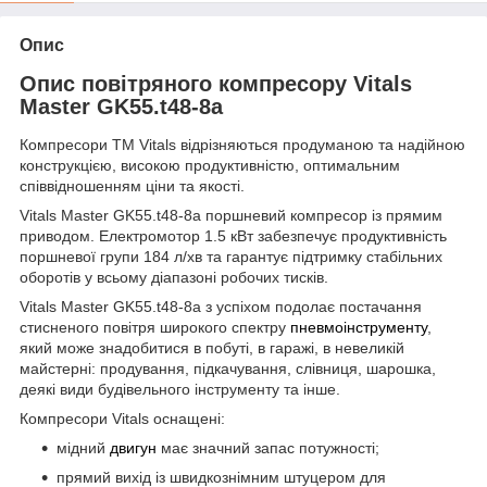
Опис
Опис повітряного компресору Vitals
Master GK55.t48-8a
Компресори ТМ Vitals відрізняються продуманою та надійною
конструкцією, високою продуктивністю, оптимальним
співвідношенням ціни та якості.
Vitals Master GK55.t48-8a поршневий компресор із прямим
приводом. Електромотор 1.5 кВт забезпечує продуктивність
поршневої групи 184 л/хв та гарантує підтримку стабільних
оборотів у всьому діапазоні робочих тисків.
Vitals Master GK55.t48-8a з успіхом подолає постачання
стисненого повітря широкого спектру
пневмоінструменту
,
який може знадобитися в побуті, в гаражі, в невеликій
майстерні: продування, підкачування, слівниця, шарошка,
деякі види будівельного інструменту та інше.
Компресори Vitals оснащені:
мідний
двигун
має значний запас потужності;
прямий вихід із швидкознімним штуцером для