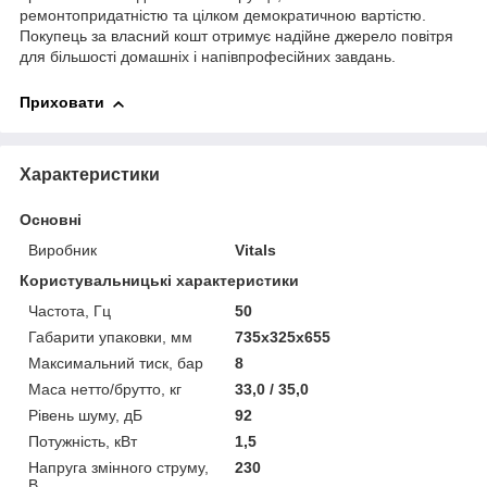
ремонтопридатністю та цілком демократичною вартістю.
Покупець за власний кошт отримує надійне джерело повітря
для більшості домашніх і напівпрофесійних завдань.
Приховати
Характеристики
Основні
Виробник
Vitals
Користувальницькі характеристики
Частота, Гц
50
Габарити упаковки, мм
735x325х655
Максимальний тиск, бар
8
Маса нетто/брутто, кг
33,0 / 35,0
Рівень шуму, дБ
92
Потужність, кВт
1,5
Напруга змінного струму,
230
В