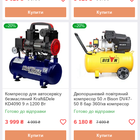
Купити
Купити
–20%
–20%
Компресор для автосервісу
Двопоршневий повітряний
безмасляний Kraft&Dele
компресор 50 л Bison DV47-
KD4090 9 л 1200 Вт
50 8 бар 360/хв компресор
поршневий компресор для
повітряний електричний
Готово до відправки
Готово до відправки
шиномонтажу
масляний компресор
3 999
6 180
₴
₴
4 999 ₴
7 699 ₴
Купити
Купити