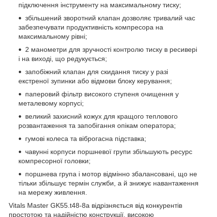
підключення інструменту на максимальному тиску;
збільшений зворотний клапан дозволяє тривалий час
забезпечувати продуктивність компресора на
максимальному рівні;
2 манометри для зручності контролю тиску в ресивері
і на виході, що редукується;
запобіжний клапан для скидання тиску у разі
екстреної зупинки або відмови блоку керування;
паперовий фільтр високого ступеня очищення у
металевому корпусі;
великий захисний кожух для кращого теплового
розвантаження та запобігання опікам оператора;
гумові колеса та віброгасна підставка;
чавунні корпуси поршневої групи збільшують ресурс
компресорної головки;
поршнева група і мотор відмінно збалансовані, що не
тільки збільшує термін служби, а й знижує навантаження
на мережу живлення.
Vitals Master GK55.t48-8a відрізняється від конкурентів
простотою та надійністю конструкції, високою