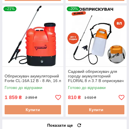
–21%
–20%
Садовий обприскувач для
Обприскувач акумуляторний
городу акумуляторний
Forte CL-16A 12 В - 8 Ah, 16 л
FLORAL 8 л 3.7 В оприскувач
для рослин акумуляторний
Готово до відправки
Готово до відправки
електричний
1 859
810
₴
₴
2 359 ₴
1 010 ₴
Купити
Купити
Показати ще