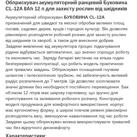
Обприскувач акумуляторний ранцевий Буковина
CL-12A 8Ah 12 л для захисту рослин від шкідників
Акумуляторний обприскувач
БУКОВИНА CL-12A
призначений для швидкої та якісної обробки великих площ
посівів, садових дерев, кущів і городніх культур. Він дозволяє
рівномірно розподіляти робочий розчин для захисту рослин
від шкідників та хвороб, а також для внесення добрив.
Завдяки живленню від акумулятора процес підкачування
рідини відбувається автоматично, що значно спрощує роботу
та економить час. Заряду батареї вистачає на кілька годин
безперервної експлуатації, що робить модель практичною
для тривалих завдань. Обприскувач оснащений гнучким
шлангом і телескопічною трубкою, які забезпечують великий
радіус розпилення до 7 метрів. Це дозволяє охоплювати
значні ділянки без необхідності постійного переміщення. Бак
об’ємом 12 літрів має широку горловину, що зручно для
приготування та заливання робочого розчину. Конструкція
моделі продумана для комфортного використання: корпус
має ергономічну форму, а широкі плечові ремені рівномірно
розподіляють вагу, зменшуючи навантаження під час роботи.
Завдяки цьому обприскувач можна використовувати тривалий
час без відчутного дискомфорту.
Характеристики: