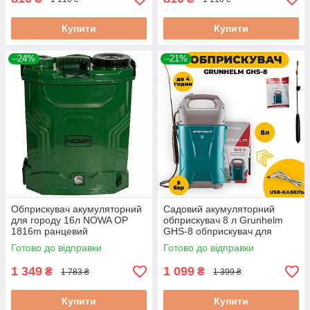
Купити
Купити
–24%
–21%
Обприскувач акумуляторний
Садовий акумуляторний
для городу 16л NOWA OP
обприскувач 8 л Grunhelm
1816m ранцевий
GHS-8 обприскувач для
обприскувач акумуляторний
обробки рослин
Готово до відправки
Готово до відправки
обприскувач для городу
акумуляторний
1 349
1 099
₴
₴
1 783 ₴
1 399 ₴
Купити
Купити