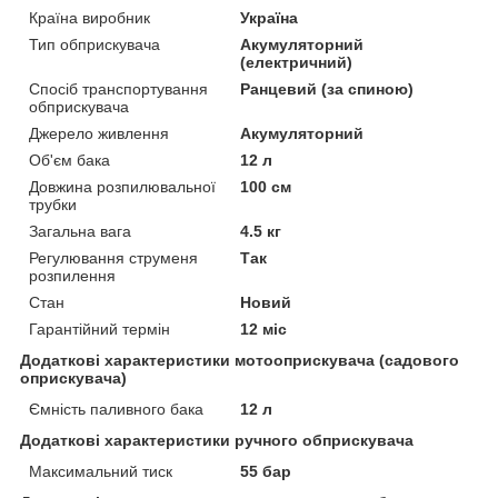
Країна виробник
Україна
Тип обприскувача
Акумуляторний
(електричний)
Спосіб транспортування
Ранцевий (за спиною)
обприскувача
Джерело живлення
Акумуляторний
Об'єм бака
12 л
Довжина розпилювальної
100 см
трубки
Загальна вага
4.5 кг
Регулювання струменя
Так
розпилення
Стан
Новий
Гарантійний термін
12 міс
Додаткові характеристики мотооприскувача (садового
оприскувача)
Ємність паливного бака
12 л
Додаткові характеристики ручного обприскувача
Максимальний тиск
55 бар