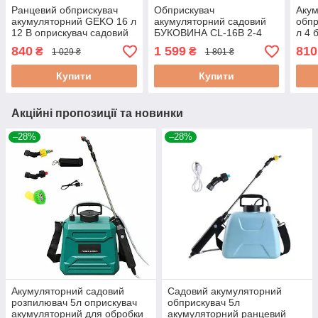
Ранцевий обприскувач
Обприскувач
Аку
акумуляторний GEKO 16 л
акумуляторний садовий
обпр
12 В оприскувач садовий
БУКОВИНА CL-16В 2-4
л 4 
електричний оприскувач
Бар 16 л для захисту
саду
840
1 599
810
₴
₴
1 029 ₴
1 801 ₴
для саду та городу на
рослин та обробки дерев
аку
акумуляторі
Купити
Купити
Акційні пропозиції та новинки
–28%
–28%
Акумуляторний садовий
Садовий акумуляторний
розпилювач 5л оприскувач
обприскувач 5л
акумуляторний для обробки
акумуляторний ранцевий