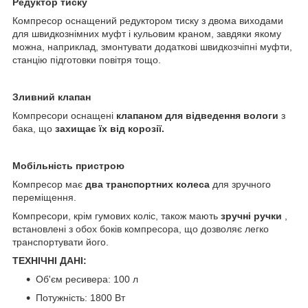
Редуктор тиску
Компресор оснащений редуктором тиску з двома виходами
для швидкознімних муфт і кульовим краном, завдяки якому
можна, наприклад, змонтувати додаткові швидкозчіпні муфти,
станцію підготовки повітря тощо.
Зливний клапан
Компресори оснащені
клапаном для відведення вологи
з
бака, що
захищає їх від корозії.
Мобільність пристрою
Компресор має
два транспортних колеса
для зручного
переміщення.
Компресори, крім гумових коліс, також мають
зручні ручки
,
встановлені з обох боків компресора, що дозволяє легко
транспортувати його.
ТЕХНІЧНІ ДАНІ:
Об'єм ресивера: 100 л
Потужність: 1800 Вт