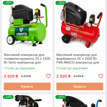
–25%
–25%
Масляний компресор для
Масляний компресор для
пневмоінструменту 24 л 1500
фарбування 24 л 1500 Вт
Вт Verto компресор для
FINI AMICO компресор для
гаражного використання
фарбопульта та
Готово до відправки
Готово до відправки
фарбувальної роботи
2 620
2 620
₴
₴
3 478 ₴
3 478 ₴
Купити
Купити
–24%
–24%