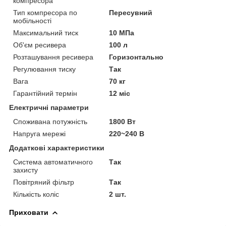
компресора
Тип компресора по
Пересувний
мобільності
Максимальний тиск
10 МПа
Об'єм ресивера
100 л
Розташування ресивера
Горизонтально
Регулювання тиску
Так
Вага
70 кг
Гарантійний термін
12 міс
Електричні параметри
Споживана потужність
1800 Вт
Напруга мережі
220~240 В
Додаткові характеристики
Система автоматичного
Так
захисту
Повітряний фільтр
Так
Кількість коліс
2 шт.
Приховати