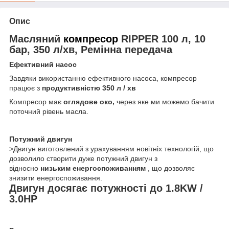
Опис
Масляний
компресор
RIPPER 100 л, 10
бар, 350 л/хв, Ремінна передача
Ефективний насос
Завдяки використанню ефективного насоса, компресор
працює з
продуктивністю 350 л / хв
Компресор має
оглядове око,
через яке ми можемо бачити
поточний рівень масла.
Потужний двигун
>Двигун виготовлений з урахуванням новітніх технологій, що
дозволило створити дуже потужний двигун з
відносно
низьким енергоспоживанням
, що дозволяє
знизити енергоспоживання.
Двигун досягає потужності до 1.8KW /
3.0HP