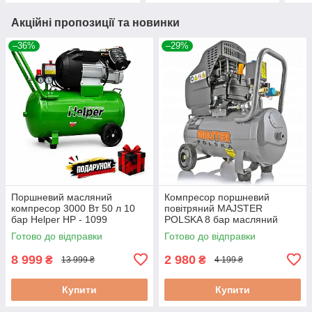
Акційні пропозиції та новинки
–36%
–29%
Поршневий масляний
Компресор поршневий
компресор 3000 Вт 50 л 10
повітряний MAJSTER
бар Helper HP - 1099
POLSKA 8 бар масляний
поршневий компресор для
компресор для автосервісу
Готово до відправки
Готово до відправки
фарбування
24л
8 999
2 980
₴
₴
13 999 ₴
4 199 ₴
Купити
Купити