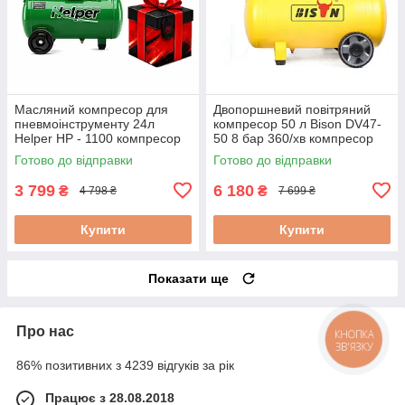
Масляний компресор для
Двопоршневий повітряний
пневмоінструменту 24л
компресор 50 л Bison DV47-
Helper HP - 1100 компресор
50 8 бар 360/хв компресор
для продувки масляний
повітряний електричний
Готово до відправки
Готово до відправки
масляний компресор
3 799
6 180
₴
₴
4 798 ₴
7 699 ₴
Купити
Купити
Показати ще
Про нас
КНОПКА
ЗВ'ЯЗКУ
86% позитивних з 4239 відгуків за рік
Працює з 28.08.2018