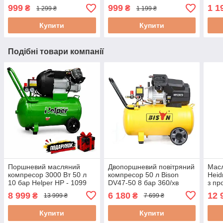
1224 10 м набір
набір інструментів для
пнев
999
999
1 1
₴
₴
1 299 ₴
1 199 ₴
пневмоінструментів 5 в 1
фарбування
сто
Купити
Купити
Подібні товари компанії
Поршневий масляний
Двопоршневий повітряний
Мас
компресор 3000 Вт 50 л
компресор 50 л Bison
Heid
10 бар Helper HP - 1099
DV47-50 8 бар 360/хв
з пр
поршневий компресор
компресор повітряний
хв
8 999
6 180
12 
₴
₴
13 999 ₴
7 699 ₴
для фарбування
електричний масляний
компресор
Купити
Купити