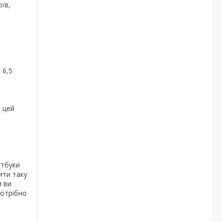
їв,
 6,5
 цей
утбуки
ити таку
и ви
потрібно