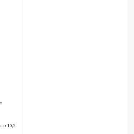
ло
ого 10,5