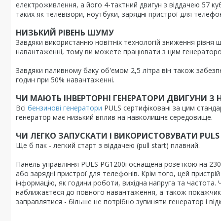
електроживлення, а його 4-тактний двигун з віддачею 57 ку
таких як телевізори, ноутбуки, зарядні пристрої для телефон
НИЗЬКИЙ РІВЕНЬ ШУМУ
Завдяки використанню новітніх технологій зниження рівня 
навантаженні, тому ви можете працювати з цим генераторо
Завдяки паливному баку об'ємом 2,5 літра він також забезп
годин при 50% навантаженні.
ЧИ МАЮТЬ ІНВЕРТОРНІ ГЕНЕРАТОРИ ДВИГУНИ З 
Всі
бензинові генератори
PULS сертифіковані за цим стандар
генератор має низький вплив на навколишнє середовище.
ЧИ ЛЕГКО ЗАПУСКАТИ І ВИКОРИСТОВУВАТИ PULS 
Ще б пак - легкий старт з віддачею (pull start) плавний.
Панель управління PULS PG1200i оснащена розеткою на 230 В
або зарядні пристрої для телефонів. Крім того, цей пристр
інформацію, як години роботи, вихідна напруга та частота.
наближаєтеся до повного навантаження, а також покажчик 
заправлятися - більше не потрібно зупиняти генератор і від