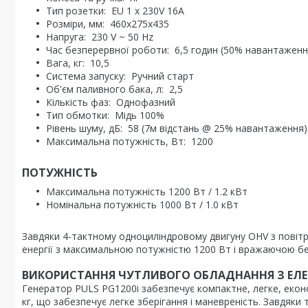
Тип розетки: EU 1 x 230V 16A
Розміри, мм: 460x275x435
Напруга: 230 V ~ 50 Hz
Час безперервної роботи: 6,5 годин (50% навантаженн
Вага, кг: 10,5
Система запуску: Ручний старт
Об'єм паливного бака, л: 2,5
Кількість фаз: Однофазний
Тип обмотки: Мідь 100%
Рівень шуму, дБ: 58 (7м відстань @ 25% навантаження)
Максимальна потужність, Вт: 1200
ПОТУЖНІСТЬ
Максимальна потужність 1200 Вт / 1.2 кВт
Номінальна потужність 1000 Вт / 1.0 кВт
Завдяки 4-тактному одноциліндровому двигуну OHV з пові
енергії з максимальною потужністю 1200 Вт і вражаючою б
ВИКОРИСТАННЯ ЧУТЛИВОГО ОБЛАДНАННЯ З ЕЛЕК
Генератор PULS PG1200i забезпечує компактне, легке, екон
кг, що забезпечує легке зберігання і маневреність. Завдяки