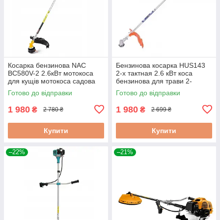
Косарка бензинова NAC
Бензинова косарка HUS143
BC580V-2 2.6кВт мотокоса
2-х тактная 2.6 кВт коса
для кущів мотокоса садова
бензинова для трави 2-
косарка бензинова
тактна бензинова коса для
Готово до відправки
Готово до відправки
саду 2-тактна
1 980
1 980
₴
₴
2 780 ₴
2 699 ₴
Купити
Купити
–22%
–21%