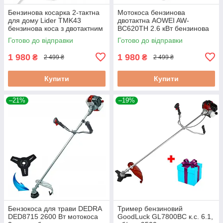
Бензинова косарка 2-тактна
Мотокоса бензинова
для дому Lider TMK43
двотактна AOWEI AW-
бензинова коса з двотактним
BC620TH 2.6 кВт бензинова
двигуном бензинова
коса для скошування трави
Готово до відправки
Готово до відправки
мотокоса для трави
коса для трави
1 980
1 980
₴
₴
2 499 ₴
2 499 ₴
Купити
Купити
–21%
–19%
Бензокоса для трави DEDRA
Тример бензиновий
DED8715 2600 Вт мотокоса
GoodLuck GL7800BC к.с. 6.1,