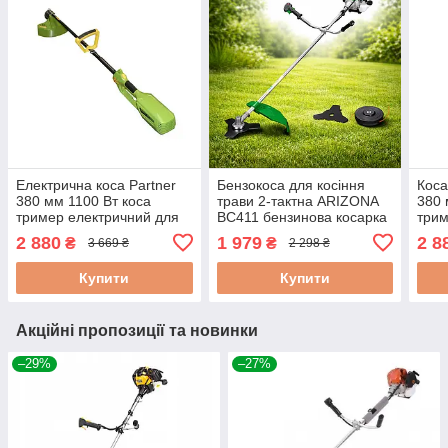
Електрична коса Partner
Бензокоса для косіння
Коса
380 мм 1100 Вт коса
трави 2-тактна ARIZONA
380 
тример електричний для
BC411 бензинова косарка
трим
скошування трави ручна
коса бензинова бензокоса
елек
2 880
1 979
2 8
₴
₴
3 669 ₴
2 298 ₴
електрокоса для трави
для трави
скош
Купити
Купити
Акційні пропозиції та новинки
–29%
–27%