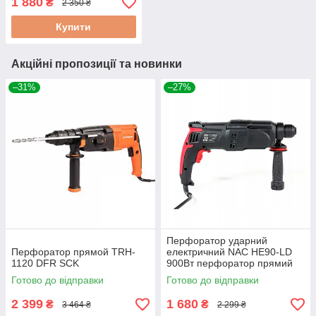
1 880
₴
2 350 ₴
будівельний перфоратор
перфоратор для будинку
Купити
Акційні пропозиції та новинки
–31%
–27%
Перфоратор ударний
Перфоратор прямой TRH-
електричний NAC HE90-LD
1120 DFR SCK
900Вт перфоратор прямий
для роботи перфоратор
Готово до відправки
Готово до відправки
будівельний
2 399
1 680
₴
₴
3 464 ₴
2 299 ₴