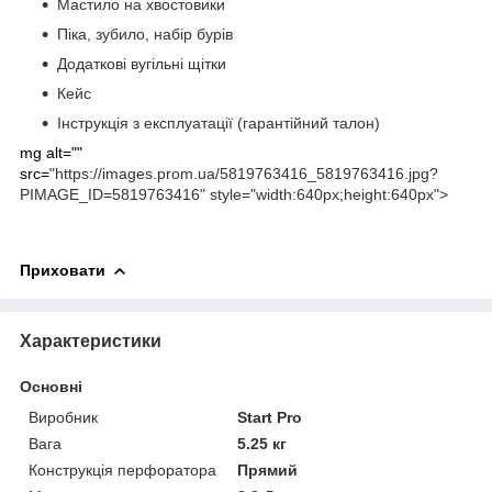
Мастило на хвостовики
Піка, зубило, набір бурів
Додаткові вугільні щітки
Кейс
Інструкція з експлуатації (гарантійний талон)
mg alt=""
src=
"https://images.prom.ua/5819763416_5819763416.jpg?
PIMAGE_ID=5819763416" style="width:640px;height:640px">
Приховати
Характеристики
Основні
Виробник
Start Pro
Вага
5.25 кг
Конструкція перфоратора
Прямий