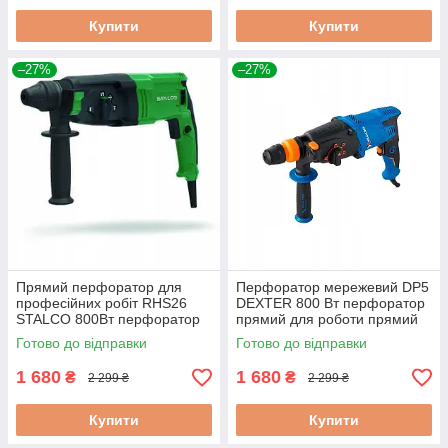
Купити
Купити
–27%
–27%
Прямий перфоратор для
Перфоратор мережевий DP5
професійних робіт RHS26
DEXTER 800 Вт перфоратор
STALCO 800Вт перфоратор
прямий для роботи прямий
для великих отворів
перфоратор для
Готово до відправки
Готово до відправки
професійних робіт
1 680
1 680
₴
₴
2 299 ₴
2 299 ₴
Купити
Купити