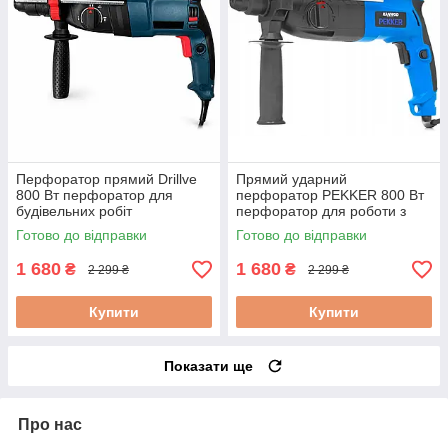
Перфоратор прямий Drillve
Прямий ударний
800 Вт перфоратор для
перфоратор PEKKER 800 Вт
будівельних робіт
перфоратор для роботи з
перфоратор для домашнього
цеглою мережевий ударний
Готово до відправки
Готово до відправки
використання
перфоратор
1 680
1 680
₴
₴
2 299 ₴
2 299 ₴
Купити
Купити
Показати ще
Про нас