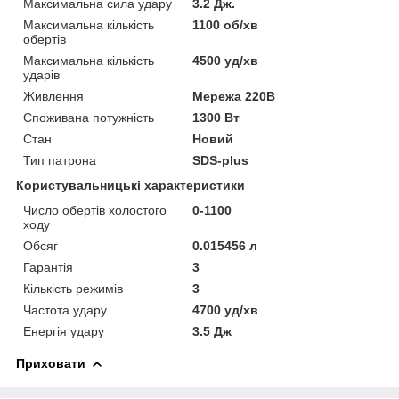
Максимальна сила удару
3.2 Дж.
Максимальна кількість
1100 об/хв
обертів
Максимальна кількість
4500 уд/хв
ударів
Живлення
Мережа 220В
Споживана потужність
1300 Вт
Стан
Новий
Тип патрона
SDS-plus
Користувальницькі характеристики
Число обертів холостого
0-1100
ходу
Обсяг
0.015456 л
Гарантія
3
Кількість режимів
3
Частота удару
4700 уд/хв
Енергія удару
3.5 Дж
Приховати