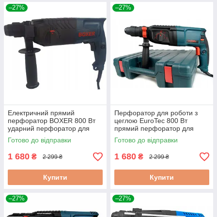
–27%
–27%
Електричний прямий
Перфоратор для роботи з
перфоратор BOXER 800 Вт
цеглою EuroTec 800 Вт
ударний перфоратор для
прямий перфоратор для
бетону
свердління отворів
Готово до відправки
Готово до відправки
1 680
1 680
₴
₴
2 299 ₴
2 299 ₴
Купити
Купити
–27%
–27%