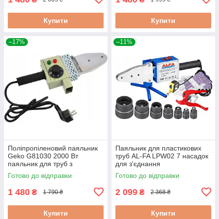
Купити
Купити
–17%
–11%
Поліпропіленовий паяльник
Паяльник для пластикових
Geko G81030 2000 Вт
труб AL-FA LPW02 7 насадок
паяльник для труб з
для з'єднання
насадками паяльник для
поліпропіленових труб
Готово до відправки
Готово до відправки
пластикових труб з кейсом
1 480
2 099
₴
₴
1 790 ₴
2 368 ₴
Купити
Купити