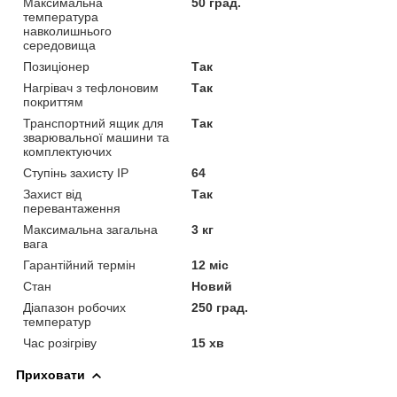
Максимальна
50 град.
температура
навколишнього
середовища
Позиціонер
Так
Нагрівач з тефлоновим
Так
покриттям
Транспортний ящик для
Так
зварювальної машини та
комплектуючих
Ступінь захисту IP
64
Захист від
Так
перевантаження
Максимальна загальна
3 кг
вага
Гарантійний термін
12 міс
Стан
Новий
Діапазон робочих
250 град.
температур
Час розігріву
15 хв
Приховати