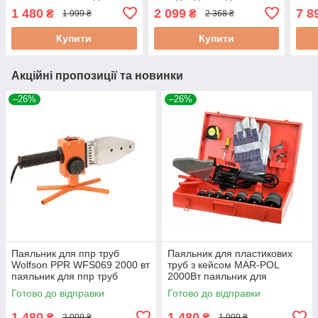
пластикових труб
поліпропіленових труб
звар
1 480
2 099
7 8
₴
₴
1 999 ₴
2 368 ₴
паяльник для
поліпропіленових труб
Купити
Купити
Акційні пропозиції та новинки
–26%
–26%
Паяльник для ппр труб
Паяльник для пластикових
Wolfson PPR WFS069 2000 вт
труб з кейсом MAR-POL
паяльник для ппр труб
2000Вт паяльник для
паяльник для труб у валізі
пластикових труб паяльник
Готово до відправки
Готово до відправки
для поліпропіленових труб
1 480
1 480
₴
₴
2 009 ₴
1 999 ₴