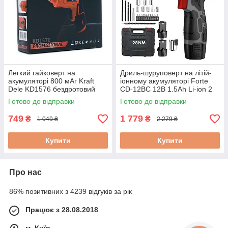
Легкий гайковерт на
Дриль-шуруповерт на літій-
акумуляторі 800 мАг Kraft
іонному акумуляторі Forte
Dele KD1576 бездротовий
CD-12BC 12В 1.5Аh Li-ion 2
гайковерт акумуляторний
акумулятора шурупокрут в
Готово до відправки
Готово до відправки
кейсі
749
1 779
₴
₴
1 049 ₴
2 279 ₴
Купити
Купити
Про нас
86% позитивних з 4239 відгуків за рік
Працює з 28.08.2018