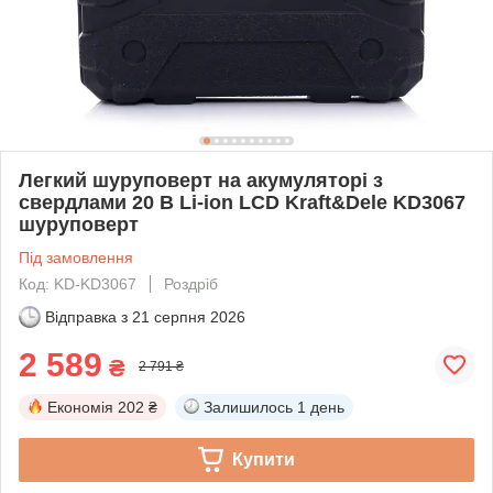
Легкий шуруповерт на акумуляторі з
свердлами 20 В Li-ion LCD Kraft&Dele KD3067
шуруповерт
Під замовлення
Код: KD-KD3067
Роздріб
Відправка з
21 серпня 2026
2 589
₴
2 791 ₴
Економія
202 ₴
Залишилось
1 день
Купити