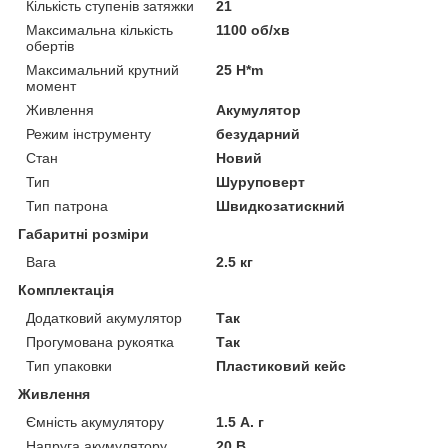
Кількість ступенів затяжки
21
Максимальна кількість
1100 об/хв
обертів
Максимальний крутний
25 H*m
момент
Живлення
Акумулятор
Режим інструменту
безударний
Стан
Новий
Тип
Шуруповерт
Тип патрона
Швидкозатискний
Габаритні розміри
Вага
2.5 кг
Комплектація
Додатковий акумулятор
Так
Прогумована рукоятка
Так
Тип упаковки
Пластиковий кейс
Живлення
Ємність акумулятору
1.5 А. г
Напруга акумулятору
20 В