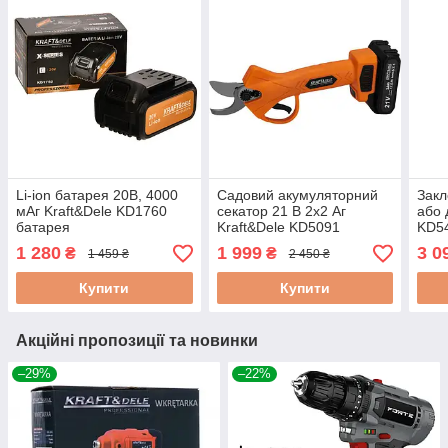
Li-ion батарея 20В, 4000
Садовий акумуляторний
Закл
мАг Kraft&Dele KD1760
секатор 21 В 2х2 Аг
або 
батарея
Kraft&Dele KD5091
KD54
акумуляторний секатор
шуру
1 280
1 999
3 0
₴
₴
1 459 ₴
2 450 ₴
садовий секатор для
дерев
Купити
Купити
Акційні пропозиції та новинки
–29%
–22%