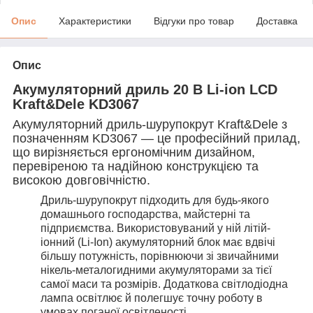
Опис
Характеристики
Відгуки про товар
Доставка
Опис
Акумуляторний дриль 20 В Li-ion LCD
Kraft&Dele KD3067
Акумуляторний дриль-шурупокрут Kraft&Dele з
позначенням KD3067 — це професійний прилад,
що вирізняється ергономічним дизайном,
перевіреною та надійною конструкцією та
високою довговічністю.
Дриль-шурупокрут підходить для будь-якого
домашнього господарства, майстерні та
підприємства. Використовуваний у ній літій-
іонний (Li-Ion) акумуляторний блок має вдвічі
більшу потужність, порівнюючи зі звичайними
нікель-металогидними акумуляторами за тієї
самої маси та розмірів. Додаткова світлодіодна
лампа освітлює й полегшує точну роботу в
умовах поганої освітленості.