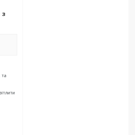
 з
с
та
вітлити