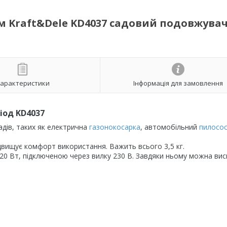
 Kraft&Dele KD4037 садовий подовжувач
арактеристики
Інформація для замовлення
іод KD4037
дів, таких як електрична
газонокосарка
, автомобільний
пилосо
ідвищує комфорт використання. Важить всього 3,5 кг.
 Вт, підключеною через вилку 230 В. Завдяки ньому можна вис