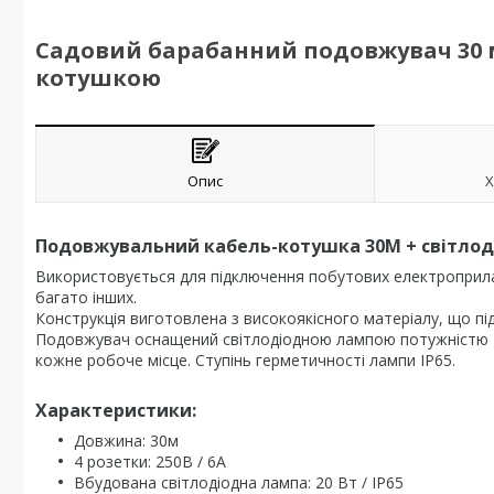
Садовий барабанний подовжувач 30 м
котушкою
Опис
Х
Подовжувальний кабель-котушка 30М + світлод
Використовується для підключення побутових електроприла
багато інших.
Конструкція виготовлена з високоякісного матеріалу, що п
Подовжувач оснащений світлодіодною лампою потужністю 20
кожне робоче місце. Ступінь герметичності лампи IP65.
Характеристики:
Довжина: 30м
4 розетки: 250В / 6А
Вбудована світлодіодна лампа: 20 Вт / IP65