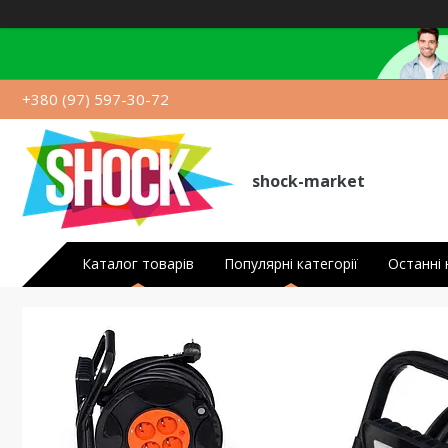
+380 (97) 597-30-72
shock-market
Каталог товарів
Популярні категорії
Останні