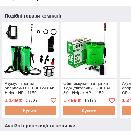
Подібні товари компанії
Акумуляторний
Обприскувач ранцевий
Аку
обприскувач 10 л 12v 8Ah
акумуляторний 12 л 18v
обп
Helper HP - 1150
8Ah Helper HP - 1152
OP 1
обприскувач
обприскувач
обпр
1 149
1 499
1 2
₴
₴
1 359 ₴
1 818 ₴
акумуляторний для
акумуляторний для
аку
городніх робіт
захисту рослин
розб
Купити
Купити
Акційні пропозиції та новинки