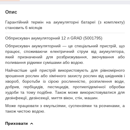
Опис
Гарантійний термін на акумуляторні батареї (з комплекту)
становить 6 місяців
Обприскувач акумуляторний 12 л GRAD (5001795)
Обприскувач акумуляторний — це спеціальний пристрій, що
працює, споживаючи електричний струм від акумулятора,
який призначений для розбризкування, змочування або
поливання рідкими сумішами або водою.
Найчастіше цей пристрій використовують для рівномірного
зрошення рослин або хімічного захисту рослин від шкідників і
хвороб, боротьби із сірою рослинністю, розпилення води,
добрив, гербіцидів, пестицидів, протиепідемічної обробки
худоби та тому подібне. Також може використовуватися для
дезінфекції, дезінсекції, миття вікон, стін, машин.
Може працювати з емульсіями, суспензіями та розчинами, а
також чистою водою.
Приховати