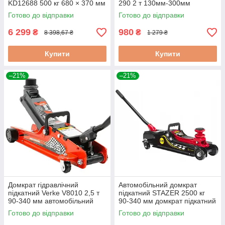
KD12688 500 кг 680 × 370 мм
290 2 т 130мм-300мм
домкрат для квадроцикла
домкрат автомобільний
Готово до відправки
Готово до відправки
гідравлічний
підкатний
6 299
980
₴
₴
8 398,67 ₴
1 279 ₴
Купити
Купити
–21%
–21%
Домкрат гідравлічний
Автомобільний домкрат
підкатний Verke V8010 2,5 т
підкатний STAZER 2500 кг
90-340 мм автомобільний
90-340 мм домкрат підкатний
підкатний домкрат
гідравлічний для легкового
Готово до відправки
Готово до відправки
авто