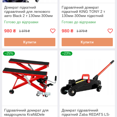
Домкрат підкатний
Гідравлічний домкрат
гідравлічний для легкового
підкатний KING TONY 2 т
авто Black 2 т 130мм-300мм
130мм-300мм підкотний
гідравлічний домкрат
домкрат із гідравлічним
Готово до відправки
Готово до відправки
підкатний
приводом
980
980
₴
₴
1 379 ₴
1 379 ₴
Купити
Купити
–25%
–23%
Гідравлічний домкрат для
Домкрат гідравлічний
квадроцикла Kraft&Dele
підкатний Żaba REDATS LS-