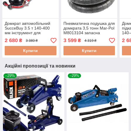
Домкрат автомобільний
Пневматична подушка для
Домк
SucceBuy 3.5 т 140-400
домкрата 3,5 тонн Mar-Pol
підк
мм інструмент для
M8013104 запасна
140-
майстрів механіків та
повітряна подушка під
авто
2 680
3 599
2 6
₴
₴
3 380 ₴
4 319 ₴
автосервісів
домкрат
шин
ремо
Купити
Купити
Акційні пропозиції та новинки
–29%
–29%