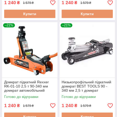
1 240
1 240
₴
₴
1 579 ₴
1 579 ₴
Купити
Купити
–21%
–21%
Домкрат підкатний Rexxer
Низькопрофільний підкатний
RK-01-10 2,5 т 90-340 мм
домкрат BEST TOOLS 90 -
домкрат автомобільний
340 мм 2,5 т домкрат
підкатний
гідравлічний підкатний
Готово до відправки
Готово до відправки
1 240
1 240
₴
₴
1 579 ₴
1 579 ₴
Купити
Купити