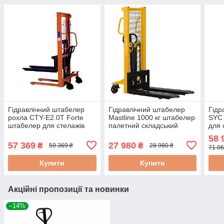
Гідравлічний штабелер
Гідравлічний штабелер
Гідр
рохла CTY-E2.0T Forte
Mastline 1000 кг штабелер
SYC 
штабелер для стелажів
палетний складський
для 
штабелер
для 
58 
57 369
27 980
₴
₴
59 369 ₴
28 980 ₴
71 06
Купити
Купити
Акційні пропозиції та новинки
–14%