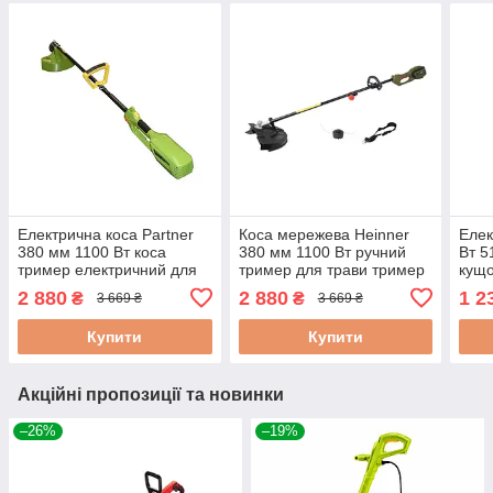
Електрична коса Partner
Коса мережева Heinner
Елек
380 мм 1100 Вт коса
380 мм 1100 Вт ручний
Вт 5
тример електричний для
тример для трави тример
кущо
скошування трави ручна
електричний для
кущо
2 880
2 880
1 2
₴
₴
3 669 ₴
3 669 ₴
електрокоса для трави
скошування трави
кущі
Купити
Купити
Акційні пропозиції та новинки
–26%
–19%