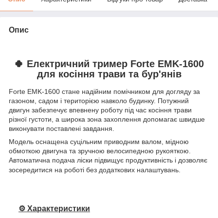
Опис
🍀
Електричний тример Forte EMK-1600
для косіння трави та бур'янів
Forte EMK-1600 стане надійним помічником для догляду за
газоном, садом і територією навколо будинку. Потужний
двигун забезпечує впевнену роботу під час косіння трави
різної густоти, а широка зона захоплення допомагає швидше
виконувати поставлені завдання.
Модель оснащена суцільним приводним валом, мідною
обмоткою двигуна та зручною велосипедною рукояткою.
Автоматична подача ліски підвищує продуктивність і дозволяє
зосередитися на роботі без додаткових налаштувань.
⚙️ Характеристики