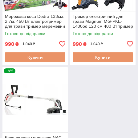
Мережева коса Dedra 133см.
Тример електричний для
2,7кг. 450 Вт електротример
трави Magnum MG-PKE-
для трави тример мережевий
1400od 120 см 400 Вт тример
електричний садовий тример
Готово до відправки
Готово до відправки
садовий електричний
990
990
₴
₴
1 040 ₴
1 040 ₴
Купити
Купити
–5%
Коса садова мережева NAC