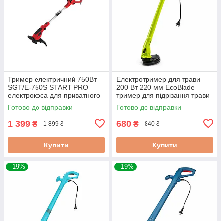
Тример електричний 750Вт
Електротример для трави
SGT/E-750S START PRO
200 Вт 220 мм EcoBlade
електрокоса для приватного
тример для підрізання трави
будинку
мережевий тример для трави
Готово до відправки
Готово до відправки
1 399
680
₴
₴
1 899 ₴
840 ₴
Купити
Купити
–19%
–19%