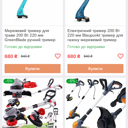
Мережевий тример для
Електричний тример 200 Вт
трави 200 Вт 220 мм
220 мм Blaupunkt тример для
GreenBlade ручний тример
газону мережевий тример
електричний електротример
мережевий садовий
Готово до відправки
Готово до відправки
для трави
680
680
₴
₴
840 ₴
840 ₴
Купити
Купити
–5%
–5%