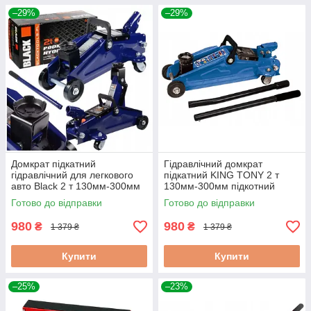
–29%
–29%
Домкрат підкатний
Гідравлічний домкрат
гідравлічний для легкового
підкатний KING TONY 2 т
авто Black 2 т 130мм-300мм
130мм-300мм підкотний
гідравлічний домкрат
домкрат із гідравлічним
Готово до відправки
Готово до відправки
підкатний
приводом
980
980
₴
₴
1 379 ₴
1 379 ₴
Купити
Купити
–25%
–23%