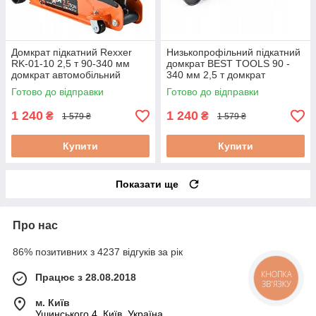
Домкрат підкатний Rexxer
Низькопрофільний підкатний
RK-01-10 2,5 т 90-340 мм
домкрат BEST TOOLS 90 -
домкрат автомобільний
340 мм 2,5 т домкрат
підкатний
гідравлічний підкатний
Готово до відправки
Готово до відправки
1 240
1 240
₴
₴
1 579 ₴
1 579 ₴
Купити
Купити
Показати ще
Про нас
86% позитивних з 4237 відгуків за рік
Працює з 28.08.2018
КНОПКА
ЗВ'ЯЗКУ
м. Київ
Ушинського 4, Київ, Україна