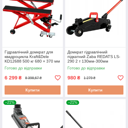
Гідравлічний домкрат для
Домкрат гідравлічний
квадроцикла Kraft&Dele
підкатний Żaba REDATS LS-
KD12688 500 кг 680 × 370 мм
290 2 т 130мм-300мм
домкрат для квадроцикла
домкрат автомобільний
Готово до відправки
Готово до відправки
гідравлічний
підкатний
6 299
980
₴
₴
8 398,67 ₴
1 279 ₴
Купити
Купити
–21%
–21%