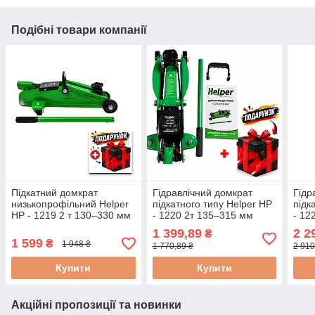
Подібні товари компанії
Підкатний домкрат
Гідравлічний домкрат
Гідр
низькопрофільний Helper
підкатного типу Helper HP
підк
HP - 1219 2 т 130–330 мм
- 1220 2т 135–315 мм
- 12
домкрат підкатний для
домкрат гідравлічний
домк
1 399,89
2 2
₴
шиномонтажу
підкатний для легкового
гідр
1 599
₴
1 948 ₴
1 770,89 ₴
2 910
автомобіля
авто
Купити
Купити
Акційні пропозиції та новинки