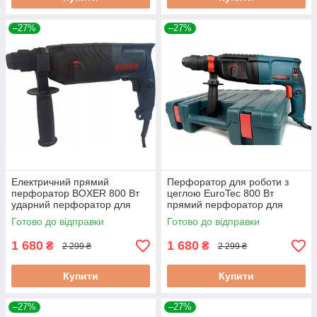
–27%
–27%
Електричний прямий
Перфоратор для роботи з
перфоратор BOXER 800 Вт
цеглою EuroTec 800 Вт
ударний перфоратор для
прямий перфоратор для
бетону
свердління отворів
Готово до відправки
Готово до відправки
1 680
1 680
₴
₴
2 299 ₴
2 299 ₴
Купити
Купити
–27%
–27%