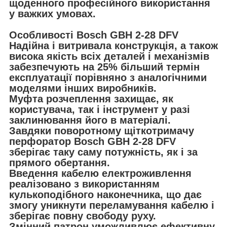
щоденного професійного використання
у важких умовах.
Особливості Bosch GBH 2-28 DFV
Надійна і витривала конструкція, а також
висока якість всіх деталей і механізмів
забезпечують на 25% більший термін
експлуатації порівняно з аналогічними
моделями інших виробників.
Муфта розчеплення захищає, як
користувача, так і інструмент у разі
заклинювання його в матеріалі.
Завдяки поворотному щіткотримачу
перфоратор Bosch GBH 2-28 DFV
зберігає таку саму потужність, як і за
прямого обертання.
Введення кабелю електроживлення
реалізовано з використанням
кулькоподібного наконечника, що дає
змогу уникнути переламування кабелю і
зберігає повну свободу руху.
Змінний патрон уможливлює ефективну