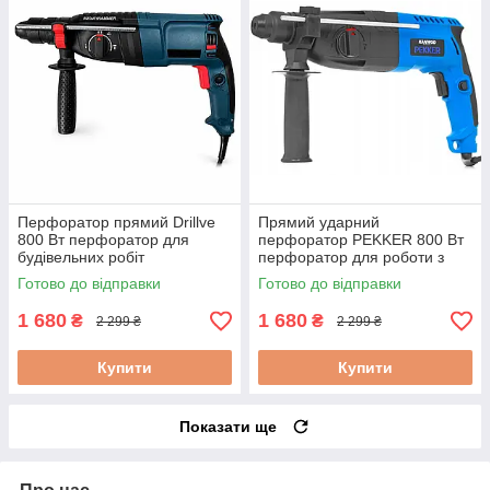
Перфоратор прямий Drillve
Прямий ударний
800 Вт перфоратор для
перфоратор PEKKER 800 Вт
будівельних робіт
перфоратор для роботи з
перфоратор для домашнього
цеглою мережевий ударний
Готово до відправки
Готово до відправки
використання
перфоратор
1 680
1 680
₴
₴
2 299 ₴
2 299 ₴
Купити
Купити
Показати ще