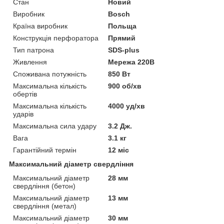
Стан
Новий
Виробник
Bosch
Країна виробник
Польща
Конструкція перфоратора
Прямий
Тип патрона
SDS-plus
Живлення
Мережа 220В
Споживана потужність
850 Вт
Максимальна кількість
900 об/хв
обертів
Максимальна кількість
4000 уд/хв
ударів
Максимальна сила удару
3.2 Дж.
Вага
3.1 кг
Гарантійний термін
12 міс
Максимальний діаметр свердління
Максимальний діаметр
28 мм
свердління (бетон)
Максимальний діаметр
13 мм
свердління (метал)
Максимальний діаметр
30 мм