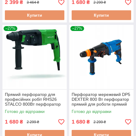
2 399
1 680
₴
₴
3 464 ₴
2 299 ₴
Купити
Купити
–27%
–27%
Прямий перфоратор для
Перфоратор мережевий DP5
професійних робіт RHS26
DEXTER 800 Вт перфоратор
STALCO 800Вт перфоратор
прямий для роботи прямий
для великих отворів
перфоратор для
Готово до відправки
Готово до відправки
професійних робіт
1 680
1 680
₴
₴
2 299 ₴
2 299 ₴
Купити
Купити