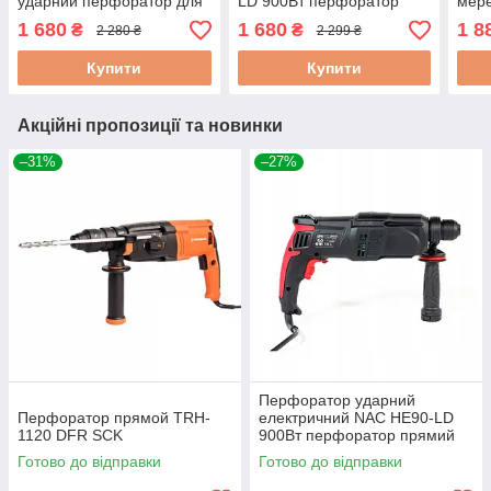
ударний перфоратор для
LD 900Вт перфоратор
мер
бетону прямий ударний
прямий для роботи
пря
1 680
1 680
1 8
₴
₴
2 280 ₴
2 299 ₴
перфоратор
перфоратор будівельний
буді
перф
Купити
Купити
Акційні пропозиції та новинки
–31%
–27%
Перфоратор ударний
Перфоратор прямой TRH-
електричний NAC HE90-LD
1120 DFR SCK
900Вт перфоратор прямий
для роботи перфоратор
Готово до відправки
Готово до відправки
будівельний