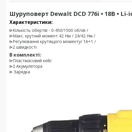
Шуруповерт Dewalt DCD 776i • 18В • Li
Характеристики:
⩥Кількість обертів - 0-450/1500 об/хв /
⩥Макс. крутний момент 42 Нм / 24/42 Нм /
⩥Регулювання крутящого моменту/ 16+1 /
⩥2 швидкості
В комплекті:
⩥Пластмасовий кейс
⩥2 Акумулятора
⩥ Зарядка