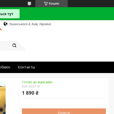
Кошик
Ушинського 4, Київ, Україна
 обмен
Контакты
Готово до відправки
Код:
DCD776
1 890 ₴
Купити