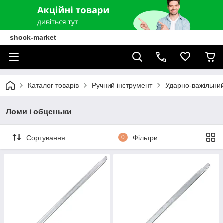
shock-market
Каталог товарів
Ручний інструмент
Ударно-важільний
Ломи і обценьки
Сортування
0
Фільтри