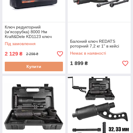
Ключ редукторний
(м'ясорубка) 8000 Нм
Kraft&Dele KD1123 ключ
колісний редукторний
Балоний ключ REDATS
Під замовлення
роторний 7,2 кг 1" в кейсі
2 129
Немає в наявності
₴
2 298 ₴
1 899
₴
Купити